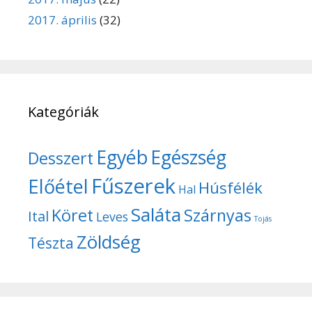
2017. április
(32)
Kategóriák
Egyéb
Egészség
Desszert
Fűszerek
Előétel
Húsfélék
Hal
Saláta
Köret
Szárnyas
Ital
Leves
Tojás
Zöldség
Tészta