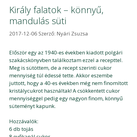
Király falatok – könnyű,
mandulás süti
2017-12-06
Szerző:
Nyári Zsuzsa
Először egy az 1940-es években kiadott polgári
szakácskönyvben találkoztam ezzel a recepttel.
Meg is sütöttem, de a recept szerinti cukor
mennyiség túl édessé tette. Akkor eszembe
juttott, hogy a 40-es években még nem finomított
kristálycukrot használtak! A csökkentett cukor
mennyiséggel pedig egy nagyon finom, könnyű
süteményt kapunk.
Hozzávalók:
6 db tojás
8 evőkanál cukor