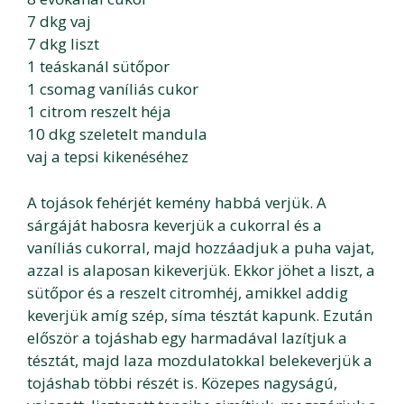
7 dkg vaj
7 dkg liszt
1 teáskanál sütőpor
1 csomag vaníliás cukor
1 citrom reszelt héja
10 dkg szeletelt mandula
vaj a tepsi kikenéséhez
A tojások fehérjét kemény habbá verjük. A
sárgáját habosra keverjük a cukorral és a
vaníliás cukorral, majd hozzáadjuk a puha vajat,
azzal is alaposan kikeverjük. Ekkor jöhet a liszt, a
sütőpor és a reszelt citromhéj, amikkel addig
keverjük amíg szép, síma tésztát kapunk. Ezután
először a tojáshab egy harmadával lazítjuk a
tésztát, majd laza mozdulatokkal belekeverjük a
tojáshab többi részét is. Közepes nagyságú,