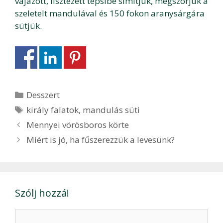
vajazott, lisztezett tepsibe simítjuk, megszórjuk a
szeletelt mandulával és 150 fokon aranysárgára
sütjük.
Kategória
Desszert
Címkék
király falatok
,
mandulás süti
Bejegyzés
Mennyei vörösboros körte
navigáció
Miért is jó, ha fűszerezzük a levesünk?
Szólj hozzá!
Hozzászólás