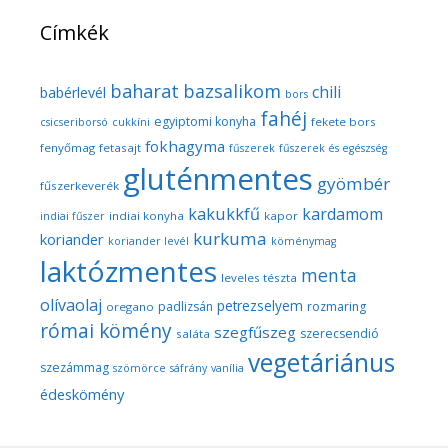
Címkék
baharat
bazsalikom
chili
babérlevél
bors
fahéj
egyiptomi konyha
fekete bors
csicseriborsó
cukkíni
fokhagyma
fenyőmag
fetasajt
fűszerek
fűszerek és egészség
gluténmentes
gyömbér
fűszerkeverék
kakukkfű
kardamom
indiai konyha
kapor
indiai fűszer
kurkuma
koriander
koriander levél
köménymag
laktózmentes
menta
leveles tészta
olívaolaj
petrezselyem
padlizsán
rozmaring
oregano
római kömény
szegfűszeg
szerecsendió
saláta
vegetáriánus
szezámmag
szömörce
sáfrány
vanília
édeskömény