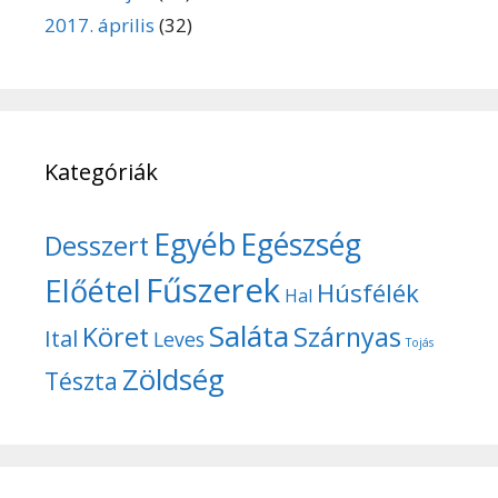
2017. április
(32)
Kategóriák
Egyéb
Egészség
Desszert
Fűszerek
Előétel
Húsfélék
Hal
Saláta
Köret
Szárnyas
Ital
Leves
Tojás
Zöldség
Tészta