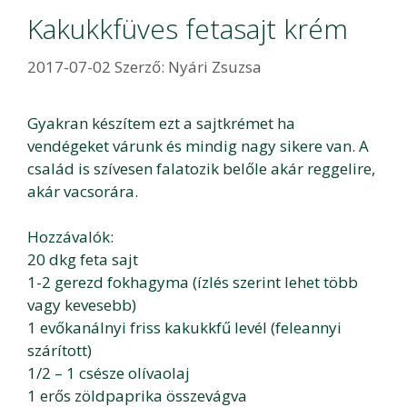
Kakukkfüves fetasajt krém
2017-07-02
Szerző:
Nyári Zsuzsa
Gyakran készítem ezt a sajtkrémet ha
vendégeket várunk és mindig nagy sikere van. A
család is szívesen falatozik belőle akár reggelire,
akár vacsorára.
Hozzávalók:
20 dkg feta sajt
1-2 gerezd fokhagyma (ízlés szerint lehet több
vagy kevesebb)
1 evőkanálnyi friss kakukkfű levél (feleannyi
szárított)
1/2 – 1 csésze olívaolaj
1 erős zöldpaprika összevágva