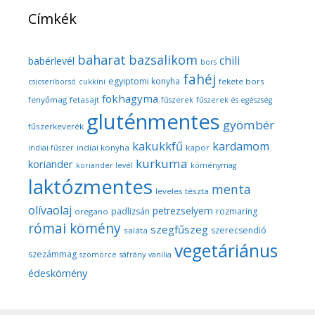
Címkék
baharat
bazsalikom
chili
babérlevél
bors
fahéj
egyiptomi konyha
fekete bors
csicseriborsó
cukkíni
fokhagyma
fenyőmag
fetasajt
fűszerek
fűszerek és egészség
gluténmentes
gyömbér
fűszerkeverék
kakukkfű
kardamom
indiai konyha
kapor
indiai fűszer
kurkuma
koriander
koriander levél
köménymag
laktózmentes
menta
leveles tészta
olívaolaj
petrezselyem
padlizsán
rozmaring
oregano
római kömény
szegfűszeg
szerecsendió
saláta
vegetáriánus
szezámmag
szömörce
sáfrány
vanília
édeskömény