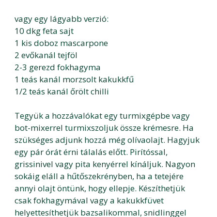
vagy egy lágyabb verzió:
10 dkg feta sajt
1 kis doboz mascarpone
2 evőkanál tejföl
2-3 gerezd fokhagyma
1 teás kanál morzsolt kakukkfű
1/2 teás kanál őrölt chilli
Tegyük a hozzávalókat egy turmixgépbe vagy
bot-mixerrel turmixszoljuk össze krémesre. Ha
szükséges adjunk hozzá még olívaolajt. Hagyjuk
egy pár órát érni tálalás előtt. Pirítóssal,
grissinivel vagy pita kenyérrel kínáljuk. Nagyon
sokáig eláll a hűtőszekrényben, ha a tetejére
annyi olajt öntünk, hogy ellepje. Készíthetjük
csak fokhagymával vagy a kakukkfüvet
helyettesíthetjük bazsalikommal, snidlinggel