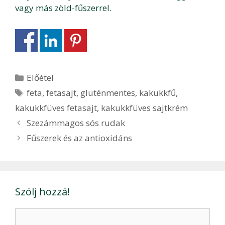
vagy más zöld-fűszerrel.
Kategória
Előétel
Címkék
feta
,
fetasajt
,
gluténmentes
,
kakukkfű
,
kakukkfüves fetasajt
,
kakukkfüves sajtkrém
Bejegyzés
Szezámmagos sós rudak
navigáció
Fűszerek és az antioxidáns
Szólj hozzá!
Hozzászólás