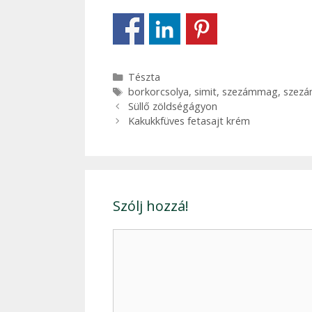
Kategória
Tészta
Címkék
borkorcsolya
,
simit
,
szezámmag
,
szezá
Bejegyzés
Süllő zöldségágyon
navigáció
Kakukkfüves fetasajt krém
Szólj hozzá!
Hozzászólás