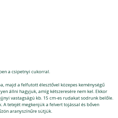
jben a csipetnyi cukorral.
a, majd a felfutott élesztővel közepes keménységű
lyen állni hagyjuk, amíg kétszeresére nem kel. Ekkor
sujjnyi vastagságú kb. 15 cm-es rudakat sodrunk belőle.
. A tetejét megkenjük a felvert tojással és bőven
zön aranyszínűre sütjük.