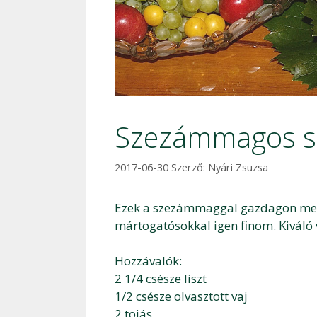
Szezámmagos s
2017-06-30
Szerző:
Nyári Zsuzsa
Ezek a szezámmaggal gazdagon megsz
mártogatósokkal igen finom. Kiváló
Hozzávalók:
2 1/4 csésze liszt
1/2 csésze olvasztott vaj
2 tojás