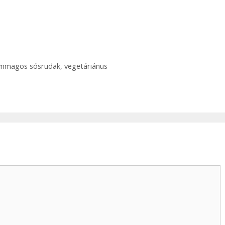
mmagos sósrudak
,
vegetáriánus