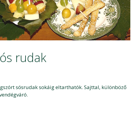
ós rudak
órt sósrudak sokáig eltarthatók. Sajttal, különböző
 vendégváró.