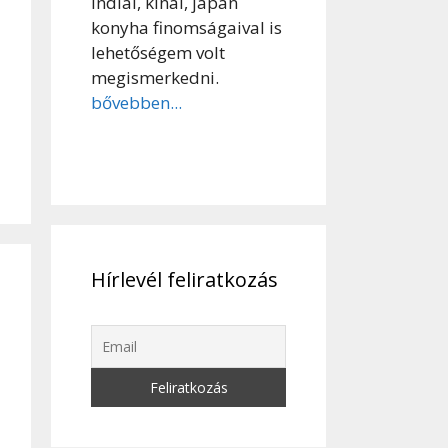
indiai, kínai, japán
konyha finomságaival is
lehetőségem volt
megismerkedni.
bővebben...
Hírlevél feliratkozás