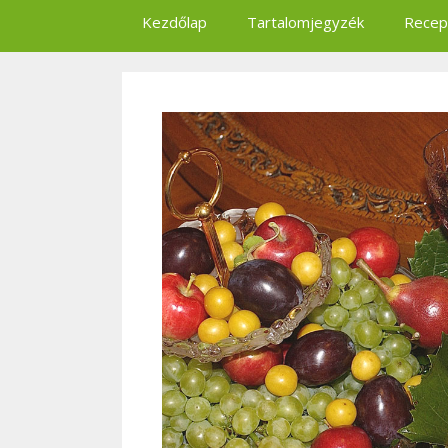
Kezdőlap
Tartalomjegyzék
Recep