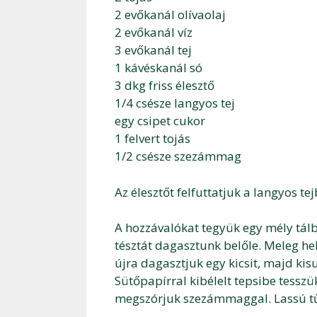
2 evőkanál olívaolaj
2 evőkanál víz
3 evőkanál tej
1 kávéskanál só
3 dkg friss élesztő
1/4 csésze langyos tej
egy csipet cukor
1 felvert tojás
1/2 csésze szezámmag
Az élesztőt felfuttatjuk a langyos te
A hozzávalókat tegyük egy mély tálb
tésztát dagasztunk belőle. Meleg he
újra dagasztjuk egy kicsit, majd ki
Sütőpapírral kibélelt tepsibe tesszük
megszórjuk szezámmaggal. Lassú tű