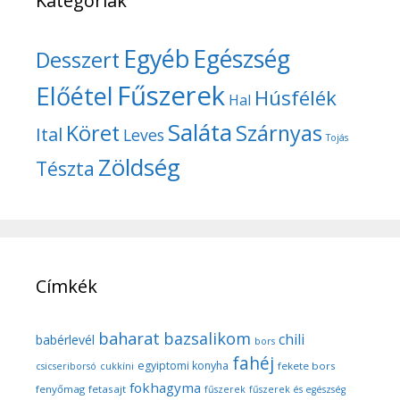
Kategóriák
Egyéb
Egészség
Desszert
Fűszerek
Előétel
Húsfélék
Hal
Saláta
Köret
Szárnyas
Ital
Leves
Tojás
Zöldség
Tészta
Címkék
baharat
bazsalikom
chili
babérlevél
bors
fahéj
egyiptomi konyha
fekete bors
csicseriborsó
cukkíni
fokhagyma
fenyőmag
fetasajt
fűszerek
fűszerek és egészség