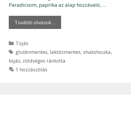
Paradicsom, paprika az alap hozzávaló, …
Tovább olvasok…
Kategória
Tojás
Címkék
gluténmentes
,
laktózmentes
,
shakshouka
,
tojás
,
zöldséges rántotta
1 hozzászólás