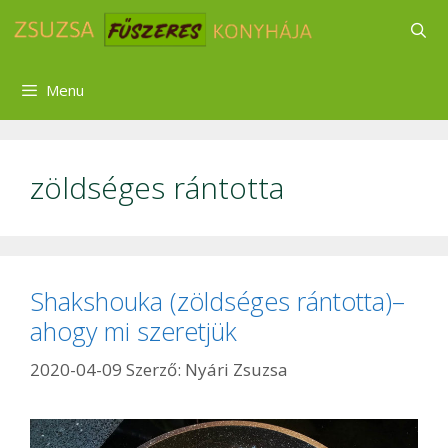
Kilépés
a
tartalomba
Menu
zöldséges rántotta
Shakshouka (zöldséges rántotta)–
ahogy mi szeretjük
2020-04-09
Szerző:
Nyári Zsuzsa