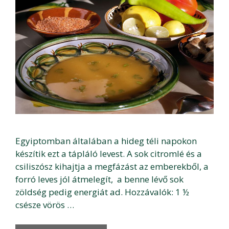
Egyiptomban általában a hideg téli napokon
készítik ezt a tápláló levest. A sok citromlé és a
csiliszósz kihajtja a megfázást az emberekből, a
forró leves jól átmelegít, a benne lévő sok
zöldség pedig energiát ad. Hozzávalók: 1 ½
csésze vörös …