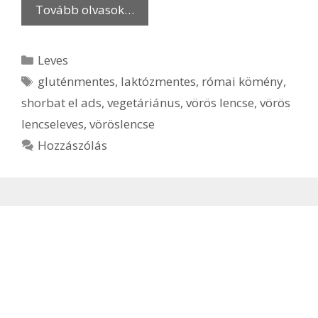
Tovább olvasok…
Kategória
Leves
Címkék
gluténmentes
,
laktózmentes
,
római kömény
,
shorbat el ads
,
vegetáriánus
,
vörös lencse
,
vörös
lencseleves
,
vöröslencse
Hozzászólás