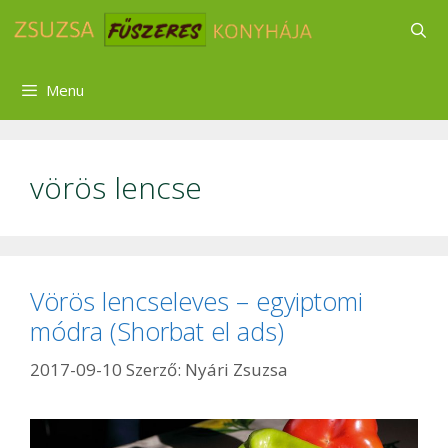
Kilépés
a
tartalomba
Menu
vörös lencse
Vörös lencseleves – egyiptomi
módra (Shorbat el ads)
2017-09-10
Szerző:
Nyári Zsuzsa