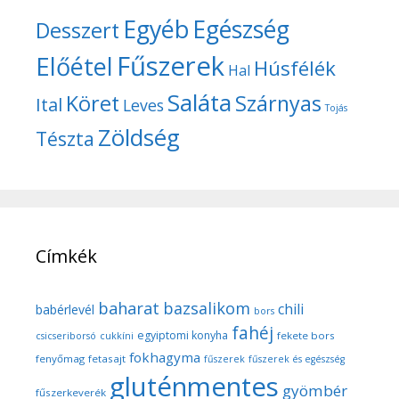
Egyéb
Egészség
Desszert
Fűszerek
Előétel
Húsfélék
Hal
Saláta
Köret
Szárnyas
Ital
Leves
Tojás
Zöldség
Tészta
Címkék
baharat
bazsalikom
chili
babérlevél
bors
fahéj
egyiptomi konyha
fekete bors
csicseriborsó
cukkíni
fokhagyma
fenyőmag
fetasajt
fűszerek
fűszerek és egészség
gluténmentes
gyömbér
fűszerkeverék