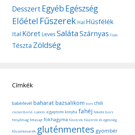
Egyéb
Egészség
Desszert
Fűszerek
Előétel
Húsfélék
Hal
Saláta
Köret
Szárnyas
Ital
Leves
Tojás
Zöldség
Tészta
Címkék
baharat
bazsalikom
chili
babérlevél
bors
fahéj
egyiptomi konyha
fekete bors
csicseriborsó
cukkíni
fokhagyma
fenyőmag
fetasajt
fűszerek
fűszerek és egészség
gluténmentes
gyömbér
fűszerkeverék