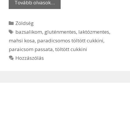
Tovább olvasok…
Kategória
Zöldség
Címkék
bazsalikom
,
gluténmentes
,
laktózmentes
,
mahsi kosa
,
paradicsomos töltött cukkini
,
paraicsom passata
,
töltött cukkini
Hozzászólás