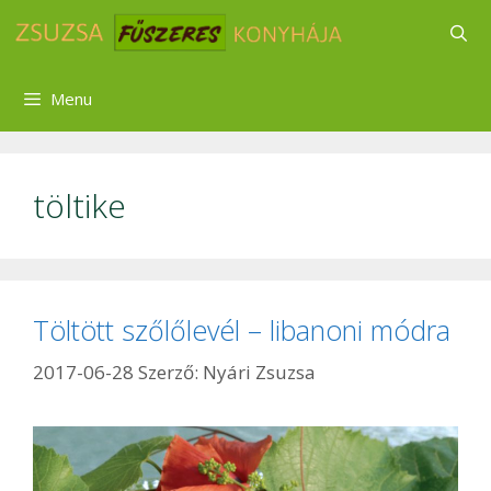
Kilépés
a
tartalomba
Menu
töltike
Töltött szőlőlevél – libanoni módra
2017-06-28
Szerző:
Nyári Zsuzsa