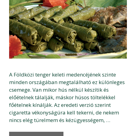
A Földközi tenger keleti medencéjének szinte
minden országában megtalálható ez különleges
csemege. Van mikor hús nélkül készítik és
előételnek tálalják, máskor húsos töltelékkel
főételnek kínálják. Az eredeti verzió szerint
cigaretta vékonyságúra kell tekerni, de nekem
nincs elég türelmem és kézügyességem, …