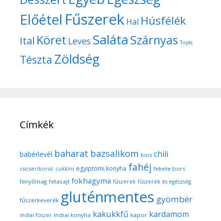
Fűszerek
Előétel
Húsfélék
Hal
Saláta
Köret
Szárnyas
Ital
Leves
Tojás
Zöldség
Tészta
Címkék
baharat
bazsalikom
chili
babérlevél
bors
fahéj
egyiptomi konyha
fekete bors
csicseriborsó
cukkíni
fokhagyma
fenyőmag
fetasajt
fűszerek
fűszerek és egészség
gluténmentes
gyömbér
fűszerkeverék
kakukkfű
kardamom
indiai konyha
kapor
indiai fűszer