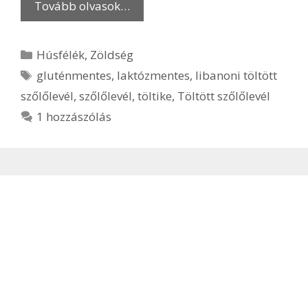
Tovább olvasok…
Kategória
Húsfélék
,
Zöldség
Címkék
gluténmentes
,
laktózmentes
,
libanoni töltött
szőlőlevél
,
szőlőlevél
,
töltike
,
Töltött szőlőlevél
1 hozzászólás