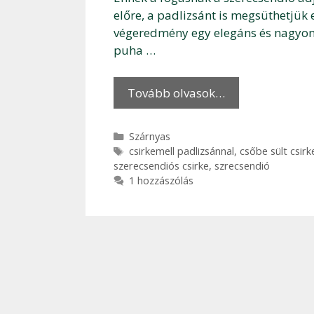
előre, a padlizsánt is megsüthetjük 
végeredmény egy elegáns és nagyon 
puha …
Tovább olvasok…
Kategória
Szárnyas
Címkék
csirkemell padlizsánnal
,
csőbe sült csirk
szerecsendiós csirke
,
szrecsendió
1 hozzászólás