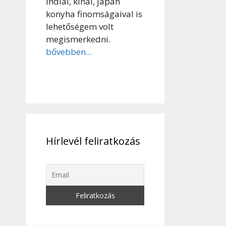
indiai, kínai, japán
konyha finomságaival is
lehetőségem volt
megismerkedni.
bővebben...
Hírlevél feliratkozás