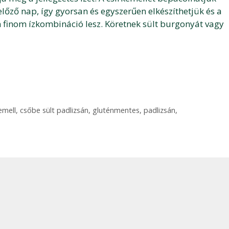
előző nap, így gyorsan és egyszerűen elkészíthetjük és a
finom ízkombináció lesz. Köretnek sült burgonyát vagy
emell
,
csőbe sült padlizsán
,
gluténmentes
,
padlizsán
,