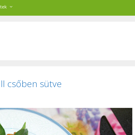
tek
ll csőben sütve