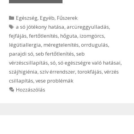
Kategória
Egészség
,
Egyéb
,
Fűszerek
Címkék
a só jótékony hatása
,
arcüreggyulladás
,
fejfájás
,
fertőtlenítés
,
hőguta
,
izomgörcs
,
légútiallergia
,
méregtelenítés
,
orrdugulás
,
parajdi só
,
seb fertőtlenítés
,
seb
vérzéscsillapítás
,
só
,
só egészségre való hatásai
,
szájhigiénia
,
szív érrendszer
,
torokfájás
,
vérzés
csillapítás
,
vese problémák
Hozzászólás