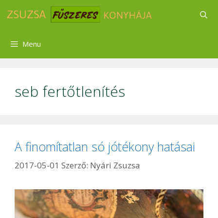
Kilépés
a
tartalomba
Menu
seb fertőtlenítés
A finomítatlan só jótékony hatásai
2017-05-01
Szerző:
Nyári Zsuzsa