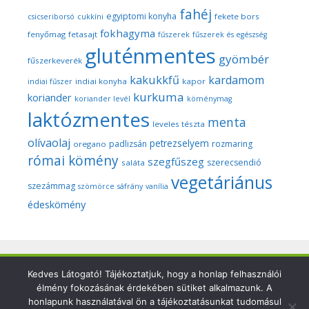
fahéj
egyiptomi konyha
fekete bors
csicseriborsó
cukkíni
fokhagyma
fenyőmag
fetasajt
fűszerek
fűszerek és egészség
gluténmentes
gyömbér
fűszerkeverék
kakukkfű
kardamom
indiai konyha
kapor
indiai fűszer
kurkuma
koriander
koriander levél
köménymag
laktózmentes
menta
leveles tészta
olívaolaj
petrezselyem
padlizsán
rozmaring
oregano
római kömény
szegfűszeg
szerecsendió
saláta
vegetáriánus
szezámmag
szömörce
sáfrány
vanília
édeskömény
Kedves Látogató! Tájékoztatjuk, hogy a honlap felhasználói
Copyright © 2026 Szegedi Fűszeres - Minden fotó és anyag
élmény fokozásának érdekében sütiket alkalmazunk. A
ezen a weboldalon a szerző (Dr. Nyári Zsuzsa) kizárólagos
honlapunk használatával ön a tájékoztatásunkat tudomásul
tulajdonát képezi és a nemzetközi szerzői jogi törvények