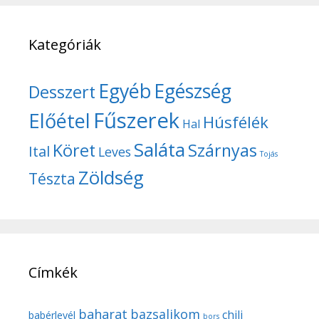
Kategóriák
Egyéb
Egészség
Desszert
Fűszerek
Előétel
Húsfélék
Hal
Saláta
Köret
Szárnyas
Ital
Leves
Tojás
Zöldség
Tészta
Címkék
baharat
bazsalikom
chili
babérlevél
bors