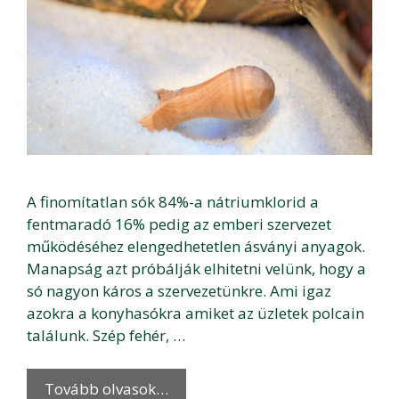
A finomítatlan sók 84%-a nátriumklorid a
fentmaradó 16% pedig az emberi szervezet
működéséhez elengedhetetlen ásványi anyagok.
Manapság azt próbálják elhitetni velünk, hogy a
só nagyon káros a szervezetünkre. Ami igaz
azokra a konyhasókra amiket az üzletek polcain
találunk. Szép fehér, …
Tovább olvasok…