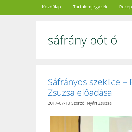
Kezdőlap
Tartalomjegyzék
Recep
sáfrány pótló
Sáfrányos szeklice – 
Zsuzsa előadása
2017-07-13
Szerző:
Nyári Zsuzsa