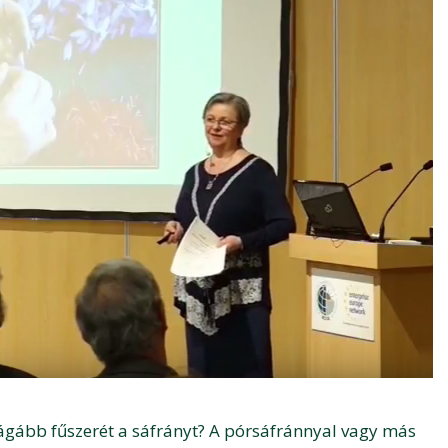
drágább fűszerét a sáfrányt? A pórsáfránnyal vagy más