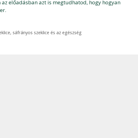
en az előadásban azt is megtudhatod, hogy hogyan
er.
klice
,
sáfrányos szeklice és az egészség