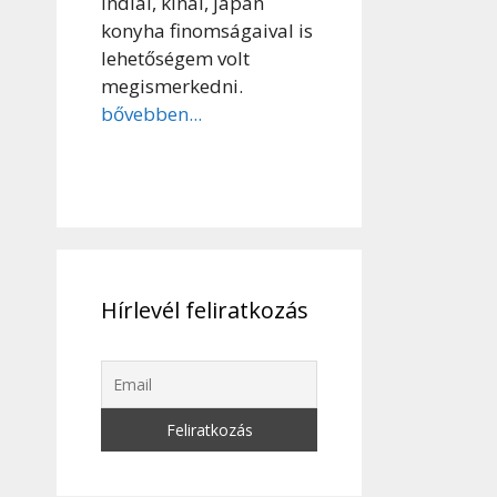
indiai, kínai, japán
konyha finomságaival is
lehetőségem volt
megismerkedni.
bővebben...
Hírlevél feliratkozás