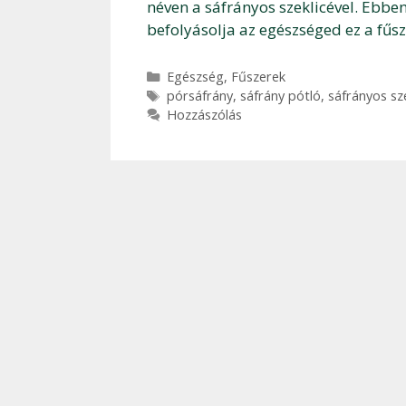
néven a sáfrányos szeklicével. Ebb
befolyásolja az egészséged ez a fűsz
Kategória
Egészség
,
Fűszerek
Címkék
pórsáfrány
,
sáfrány pótló
,
sáfrányos sze
Hozzászólás