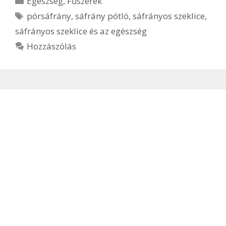
Egészség
,
Fűszerek
Címkék
pórsáfrány
,
sáfrány pótló
,
sáfrányos szeklice
,
sáfrányos szeklice és az egészség
Hozzászólás