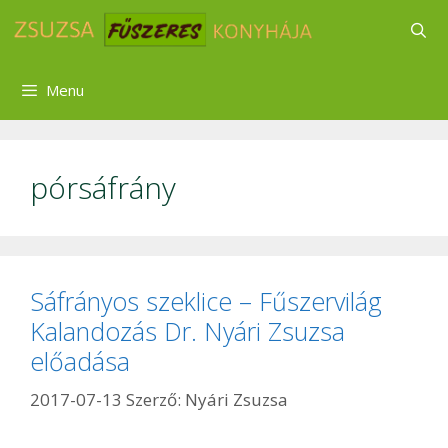
Kilépés
a
tartalomba
Menu
pórsáfrány
Sáfrányos szeklice – Fűszervilág
Kalandozás Dr. Nyári Zsuzsa
előadása
2017-07-13
Szerző:
Nyári Zsuzsa