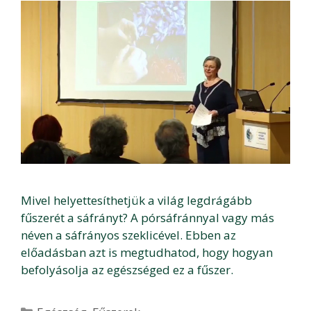
Mivel helyettesíthetjük a világ legdrágább
fűszerét a sáfrányt? A pórsáfránnyal vagy más
néven a sáfrányos szeklicével. Ebben az
előadásban azt is megtudhatod, hogy hogyan
befolyásolja az egészséged ez a fűszer.
Kategória