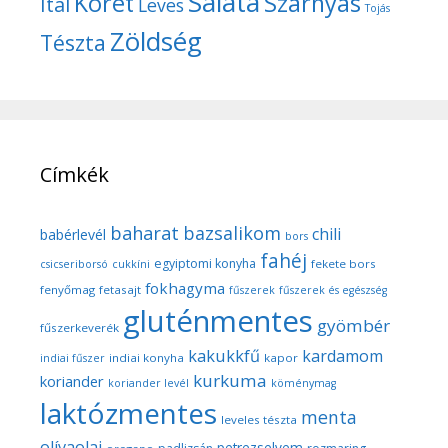
Saláta
Köret
Szárnyas
Ital
Leves
Tojás
Zöldség
Tészta
Címkék
baharat
bazsalikom
chili
babérlevél
bors
fahéj
egyiptomi konyha
fekete bors
csicseriborsó
cukkíni
fokhagyma
fenyőmag
fetasajt
fűszerek
fűszerek és egészség
gluténmentes
gyömbér
fűszerkeverék
kakukkfű
kardamom
indiai konyha
kapor
indiai fűszer
kurkuma
koriander
koriander levél
köménymag
laktózmentes
menta
leveles tészta
olívaolaj
petrezselyem