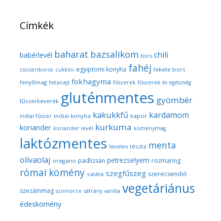
Címkék
baharat
bazsalikom
chili
babérlevél
bors
fahéj
egyiptomi konyha
fekete bors
csicseriborsó
cukkíni
fokhagyma
fenyőmag
fetasajt
fűszerek
fűszerek és egészség
gluténmentes
gyömbér
fűszerkeverék
kakukkfű
kardamom
indiai konyha
kapor
indiai fűszer
kurkuma
koriander
koriander levél
köménymag
laktózmentes
menta
leveles tészta
olívaolaj
petrezselyem
padlizsán
rozmaring
oregano
római kömény
szegfűszeg
szerecsendió
saláta
vegetáriánus
szezámmag
szömörce
sáfrány
vanília
édeskömény