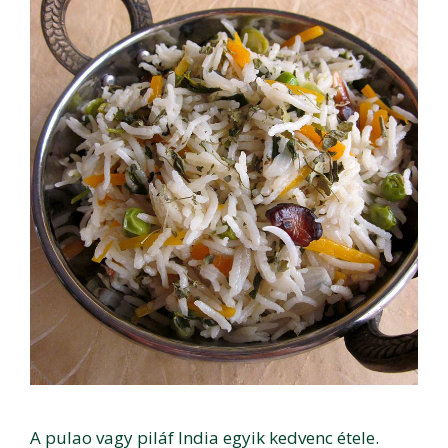
A pulao vagy piláf India egyik kedvenc étele.