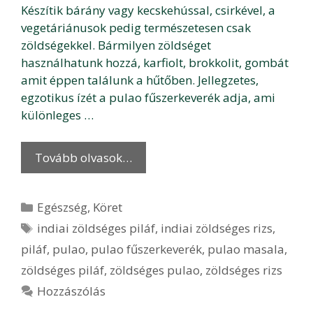
Készítik bárány vagy kecskehússal, csirkével, a
vegetáriánusok pedig természetesen csak
zöldségekkel. Bármilyen zöldséget
használhatunk hozzá, karfiolt, brokkolit, gombát
amit éppen találunk a hűtőben. Jellegzetes,
egzotikus ízét a pulao fűszerkeverék adja, ami
különleges …
Tovább olvasok…
Kategória
Egészség
,
Köret
Címkék
indiai zöldséges piláf
,
indiai zöldséges rizs
,
piláf
,
pulao
,
pulao fűszerkeverék
,
pulao masala
,
zöldséges piláf
,
zöldséges pulao
,
zöldséges rizs
Hozzászólás