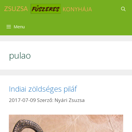
Kilépés
a
tartalomba
Menu
pulao
Indiai zöldséges piláf
2017-07-09
Szerző:
Nyári Zsuzsa