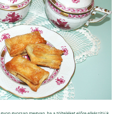
gyon gyorsan megvan, ha a tölteléket előre elkészítjük.