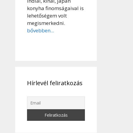
indiai, kínai, japán
konyha finomságaival is
lehetőségem volt
megismerkedni.
bővebben...
Hírlevél feliratkozás