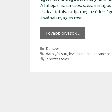
A fahéjas, narancsos, szezámmagos t
csak a datolya adja meg az édesség
ásványianyag és rost …
Tovább olvasok…
Kategória
Desszert
Címkék
datolyás süti
,
leveles tészta
,
narancsos 
2 hozzászólás