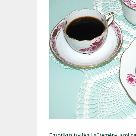
Egzotikus ízvilágú sütemény, ami na