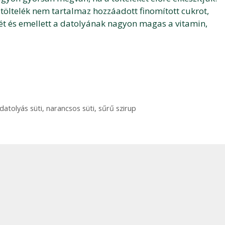
öltelék nem tartalmaz hozzáadott finomított cukrot,
ét és emellett a datolyának nagyon magas a vitamin,
datolyás süti
,
narancsos süti
,
sűrű szirup