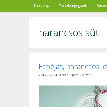
Kezdőlap
Tartalomjegyzék
Recep
narancsos süti
Fahéjas, narancsos, d
2017-12-14
Szerző:
Nyári Zsuzsa