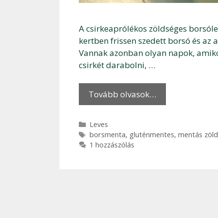
A csirkeaprólékos zöldséges borsól
kertben frissen szedett borsó és az 
Vannak azonban olyan napok, amiko
csirkét darabolni, …
Tovább olvasok…
Kategória
Leves
Címkék
borsmenta
,
gluténmentes
,
mentás zöld
1 hozzászólás