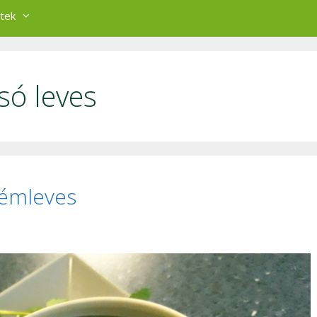
tek
só leves
rémleves