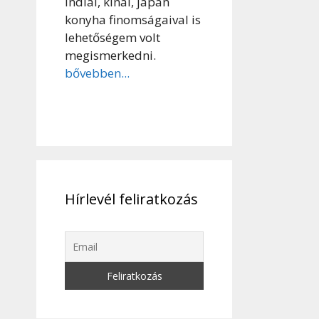
indiai, kínai, japán
konyha finomságaival is
lehetőségem volt
megismerkedni.
bővebben...
Hírlevél feliratkozás