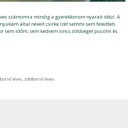
eves számomra mindig a gyerekkorom nyarait idézi. A
anyukám által nevelt csirke ízét semmi sem feledteti.
r sem időm, sem kedvem sincs zöldséget pucolni és
borsó leves
,
zöldborsó leves