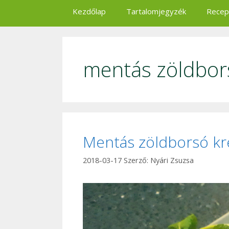
Kezdőlap
Tartalomjegyzék
Recep
mentás zöldbor
Mentás zöldborsó k
2018-03-17
Szerző:
Nyári Zsuzsa