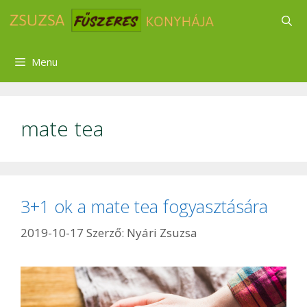
Kilépés
a
tartalomba
Menu
mate tea
3+1 ok a mate tea fogyasztására
2019-10-17
Szerző:
Nyári Zsuzsa