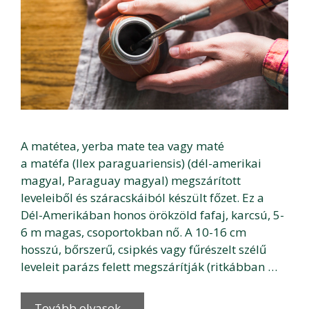
A matétea, yerba mate tea vagy maté
a matéfa (Ilex paraguariensis) (dél-amerikai
magyal, Paraguay magyal) megszárított
leveleiből és száracskáiból készült főzet. Ez a
Dél-Amerikában honos örökzöld fafaj, karcsú, 5-
6 m magas, csoportokban nő. A 10-16 cm
hosszú, bőrszerű, csipkés vagy fűrészelt szélű
leveleit parázs felett megszárítják (ritkábban …
Tovább olvasok…