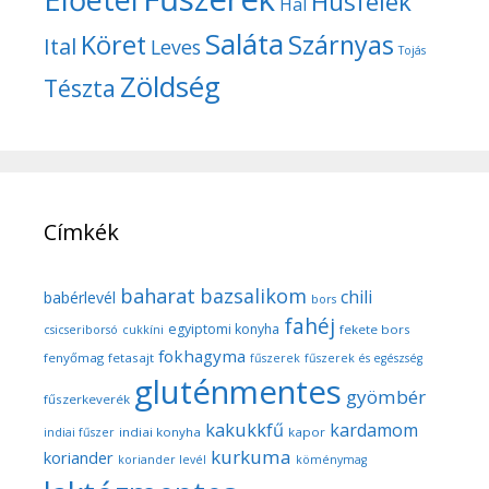
Húsfélék
Hal
Saláta
Köret
Szárnyas
Ital
Leves
Tojás
Zöldség
Tészta
Címkék
baharat
bazsalikom
chili
babérlevél
bors
fahéj
egyiptomi konyha
fekete bors
csicseriborsó
cukkíni
fokhagyma
fenyőmag
fetasajt
fűszerek
fűszerek és egészség
gluténmentes
gyömbér
fűszerkeverék
kakukkfű
kardamom
indiai konyha
kapor
indiai fűszer
kurkuma
koriander
koriander levél
köménymag