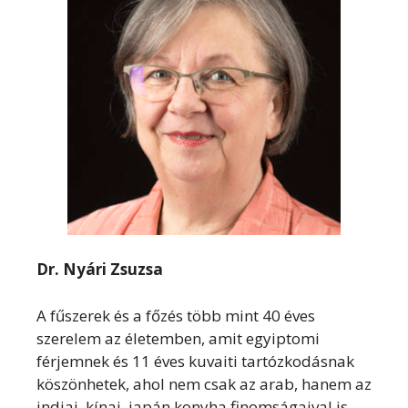
Dr. Nyári Zsuzsa
A fűszerek és a főzés több mint 40 éves
szerelem az életemben, amit egyiptomi
férjemnek és 11 éves kuvaiti tartózkodásnak
köszönhetek, ahol nem csak az arab, hanem az
indiai, kínai, japán konyha finomságaival is