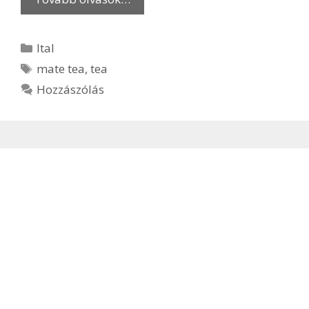
Kategória
Ital
Címkék
mate tea
,
tea
Hozzászólás