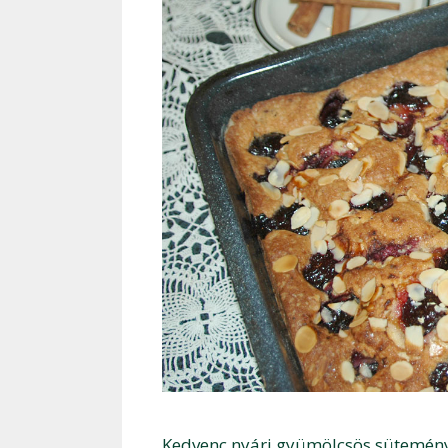
Kedvenc nyári gyümölcsös süteménye