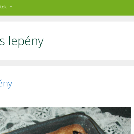
tek
s lepény
pény