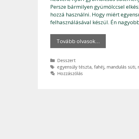
Persze bármilyen gyümölccsel elkész
hozzá használni. Hogy miért egyensú
felhasználásával készül. Én nagyobb
Tovább olvasok…
Kategória
Desszert
Címkék
egyensúly tészta
,
fahéj
,
mandulás süti
,
Hozzászólás