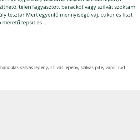
íthető, télen fagyasztott barackot vagy szilvát szoktam
ly tészta? Mert egyenlő mennyiségű vaj, cukor és liszt
 méretű tepsit és …
mandulás szilvás lepény
,
szilvás lepény
,
szilvás pite
,
vanílií rúd