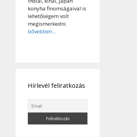
indiai, kínai, japán
konyha finomságaival is
lehetőségem volt
megismerkedni.
bővebben...
Hírlevél feliratkozás