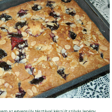
m az egyensúly tésztával készült szilvás lepény.