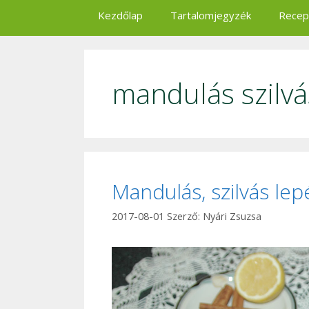
Kezdőlap
Tartalomjegyzék
Recep
mandulás szilvá
Mandulás, szilvás le
2017-08-01
Szerző:
Nyári Zsuzsa