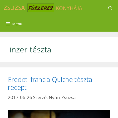
Kilépés
a
tartalomba
Menu
linzer tészta
Eredeti francia Quiche tészta
recept
2017-06-26
Szerző:
Nyári Zsuzsa