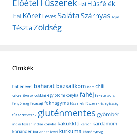
Fűszerek
Előétel
Húsfélék
Hal
Saláta
Köret
Szárnyas
Ital
Leves
Tojás
Zöldség
Tészta
Címkék
baharat
bazsalikom
chili
babérlevél
bors
fahéj
egyiptomi konyha
fekete bors
csicseriborsó
cukkíni
fokhagyma
fenyőmag
fetasajt
fűszerek
fűszerek és egészség
gluténmentes
gyömbér
fűszerkeverék
kakukkfű
kardamom
indiai konyha
kapor
indiai fűszer
kurkuma
koriander
koriander levél
köménymag