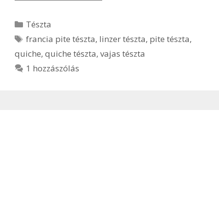
Kategória
Tészta
Címkék
francia pite tészta
,
linzer tészta
,
pite tészta
,
quiche
,
quiche tészta
,
vajas tészta
1 hozzászólás