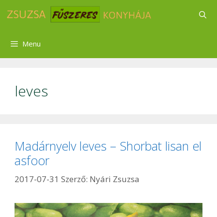
Kilépés
a
tartalomba
Menu
leves
Madárnyelv leves – Shorbat lisan el
asfoor
2017-07-31
Szerző:
Nyári Zsuzsa