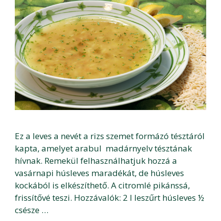
Ez a leves a nevét a rizs szemet formázó tésztáról
kapta, amelyet arabul madárnyelv tésztának
hívnak. Remekül felhasználhatjuk hozzá a
vasárnapi húsleves maradékát, de húsleves
kockából is elkészíthető. A citromlé pikánssá,
frissítővé teszi. Hozzávalók: 2 l leszűrt húsleves ½
csésze …