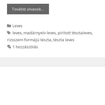
Tovább olvasok…
Kategória
Leves
Címkék
leves
,
madárnyelv leves
,
pirított tésztaleves
,
rizsszem formájú tészta
,
tészta leves
1 hozzászólás