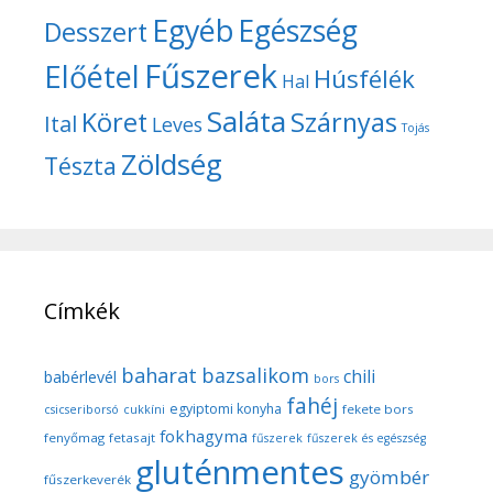
Egyéb
Egészség
Desszert
Fűszerek
Előétel
Húsfélék
Hal
Saláta
Köret
Szárnyas
Ital
Leves
Tojás
Zöldség
Tészta
Címkék
baharat
bazsalikom
chili
babérlevél
bors
fahéj
egyiptomi konyha
fekete bors
csicseriborsó
cukkíni
fokhagyma
fenyőmag
fetasajt
fűszerek
fűszerek és egészség
gluténmentes
gyömbér
fűszerkeverék