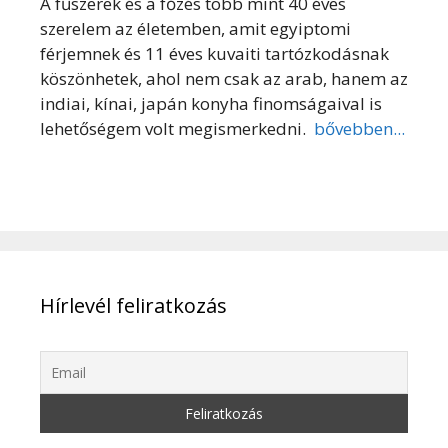
A fűszerek és a főzés több mint 40 éves
szerelem az életemben, amit egyiptomi
férjemnek és 11 éves kuvaiti tartózkodásnak
köszönhetek, ahol nem csak az arab, hanem az
indiai, kínai, japán konyha finomságaival is
lehetőségem volt megismerkedni.
bővebben...
Hírlevél feliratkozás