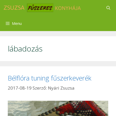
Kilépés
a
tartalomba
Menu
lábadozás
Bélflóra tuning fűszerkeverék
2017-08-19
Szerző:
Nyári Zsuzsa