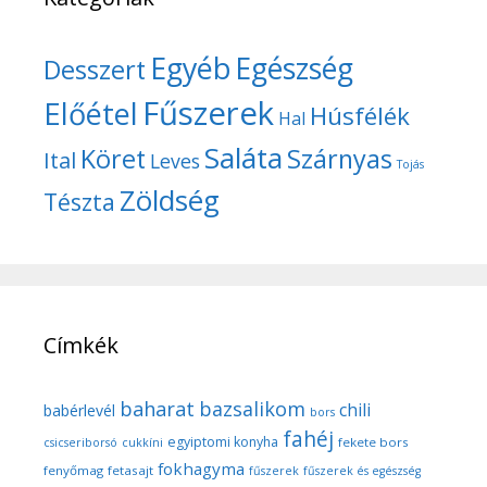
Egyéb
Egészség
Desszert
Fűszerek
Előétel
Húsfélék
Hal
Saláta
Köret
Szárnyas
Ital
Leves
Tojás
Zöldség
Tészta
Címkék
baharat
bazsalikom
chili
babérlevél
bors
fahéj
egyiptomi konyha
fekete bors
csicseriborsó
cukkíni
fokhagyma
fenyőmag
fetasajt
fűszerek
fűszerek és egészség