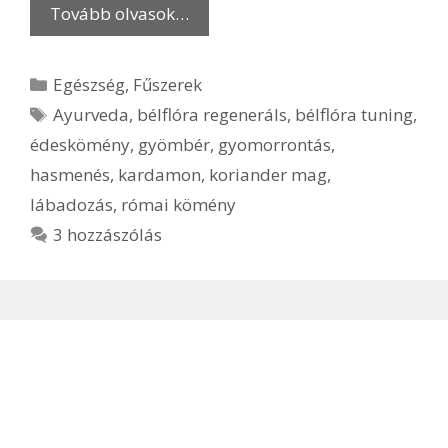
Tovább olvasok…
Kategória
Egészség
,
Fűszerek
Címkék
Ayurveda
,
bélflóra regeneráls
,
bélflóra tuning
,
édeskömény
,
gyömbér
,
gyomorrontás
,
hasmenés
,
kardamon
,
koriander mag
,
lábadozás
,
római kömény
3 hozzászólás