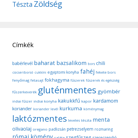
Zöldség
Tészta
Címkék
baharat
bazsalikom
chili
babérlevél
bors
fahéj
egyiptomi konyha
fekete bors
csicseriborsó
cukkíni
fokhagyma
fenyőmag
fetasajt
fűszerek
fűszerek és egészség
gluténmentes
gyömbér
fűszerkeverék
kakukkfű
kardamom
indiai konyha
kapor
indiai fűszer
kurkuma
koriander
koriander levél
köménymag
laktózmentes
menta
leveles tészta
olívaolaj
petrezselyem
padlizsán
rozmaring
oregano
római kömény
szegfűszeg
szerecsendió
saláta