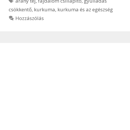
arany tej
,
fájdalom csillapító
,
gyulladás
csökkentő
,
kurkuma
,
kurkuma és az egészség
Hozzászólás