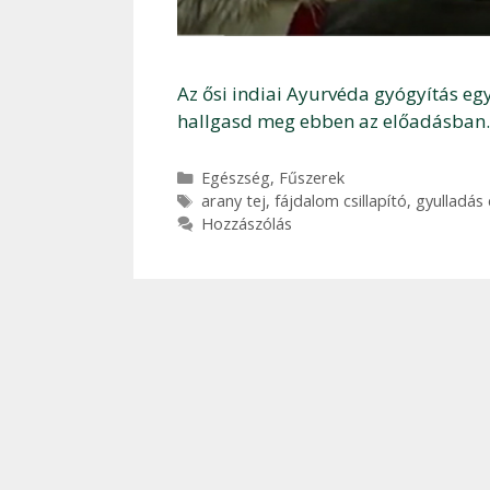
Az ősi indiai Ayurvéda gyógyítás eg
hallgasd meg ebben az előadásban.
Kategória
Egészség
,
Fűszerek
Címkék
arany tej
,
fájdalom csillapító
,
gyulladás
Hozzászólás