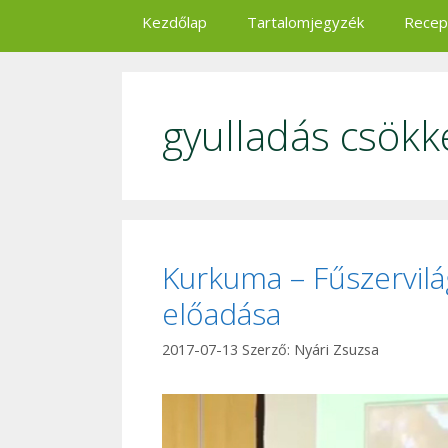
Kezdőlap
Tartalomjegyzék
Recep
gyulladás csökk
Kurkuma – Fűszervilá
előadása
2017-07-13
Szerző:
Nyári Zsuzsa