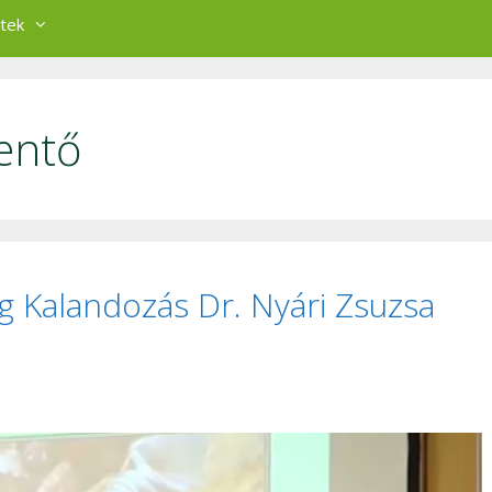
tek
entő
g Kalandozás Dr. Nyári Zsuzsa