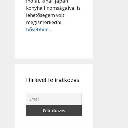
indiai, kínai, japán
konyha finomságaival is
lehetőségem volt
megismerkedni.
bővebben...
Hírlevél feliratkozás