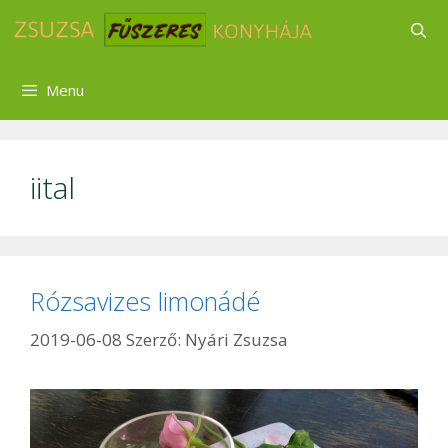
Kilépés
a
tartalomba
Menu
iital
Rózsavizes limonádé
2019-06-08
Szerző:
Nyári Zsuzsa