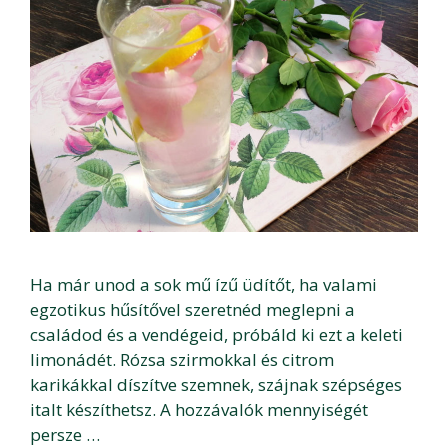
Ha már unod a sok mű ízű üdítőt, ha valami
egzotikus hűsítővel szeretnéd meglepni a
családod és a vendégeid, próbáld ki ezt a keleti
limonádét. Rózsa szirmokkal és citrom
karikákkal díszítve szemnek, szájnak szépséges
italt készíthetsz. A hozzávalók mennyiségét
persze …