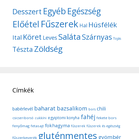
Egyéb
Egészség
Desszert
Fűszerek
Előétel
Húsfélék
Hal
Saláta
Köret
Szárnyas
Ital
Leves
Tojás
Zöldség
Tészta
Címkék
baharat
bazsalikom
chili
babérlevél
bors
fahéj
egyiptomi konyha
fekete bors
csicseriborsó
cukkíni
fokhagyma
fenyőmag
fetasajt
fűszerek
fűszerek és egészség
gluténmentes
gyömbér
fűszerkeverék