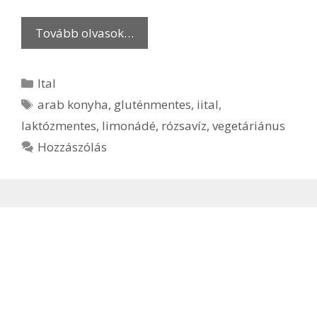
Tovább olvasok…
Kategória
Ital
Címkék
arab konyha
,
gluténmentes
,
iital
,
laktózmentes
,
limonádé
,
rózsavíz
,
vegetáriánus
Hozzászólás