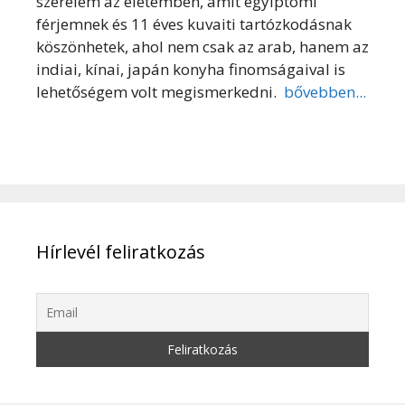
szerelem az életemben, amit egyiptomi
férjemnek és 11 éves kuvaiti tartózkodásnak
köszönhetek, ahol nem csak az arab, hanem az
indiai, kínai, japán konyha finomságaival is
lehetőségem volt megismerkedni.
bővebben...
Hírlevél feliratkozás