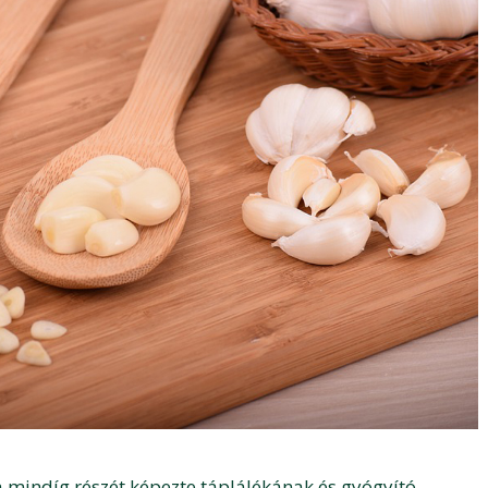
mindíg részét képezte táplálékának és gyógyító