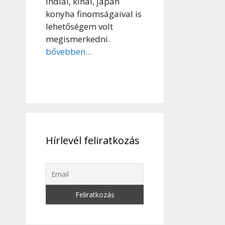
indiai, kínai, japán
konyha finomságaival is
lehetőségem volt
megismerkedni.
bővebben...
Hírlevél feliratkozás