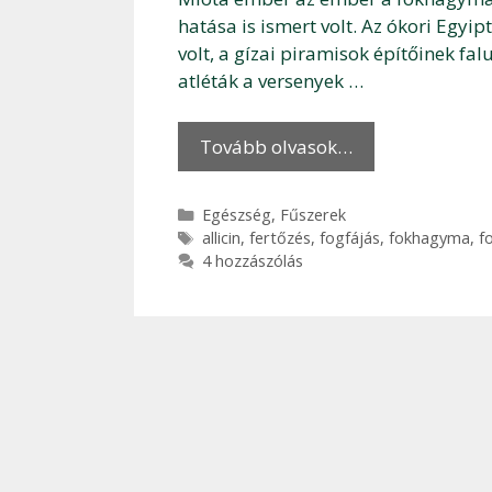
hatása is ismert volt. Az ókori Egyi
volt, a gízai piramisok építőinek f
atléták a versenyek …
Tovább olvasok…
Kategória
Egészség
,
Fűszerek
Címkék
allicin
,
fertőzés
,
fogfájás
,
fokhagyma
,
f
4 hozzászólás