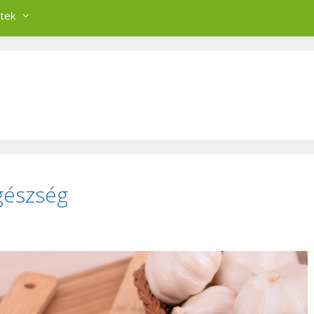
tek
gészség