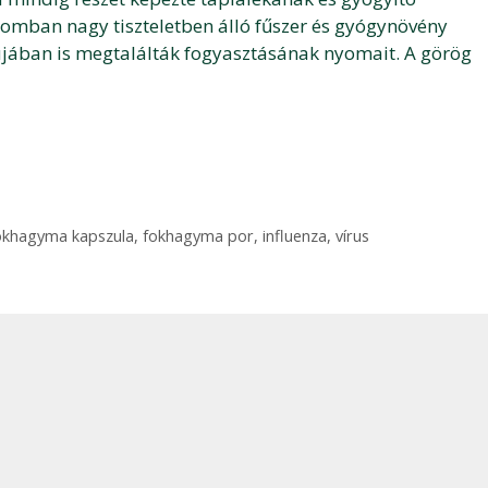
ptomban nagy tiszteletben álló fűszer és gyógynövény
alujában is megtalálták fogyasztásának nyomait. A görög
okhagyma kapszula
,
fokhagyma por
,
influenza
,
vírus