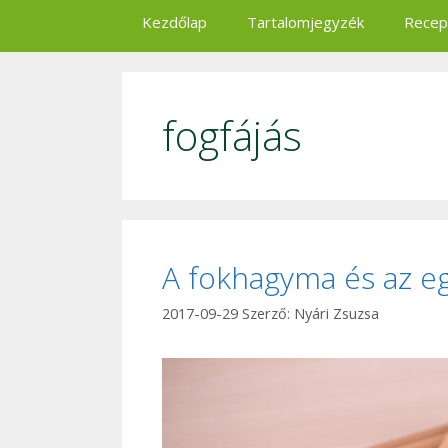
Kezdőlap
Tartalomjegyzék
Recep
fogfájás
A fokhagyma és az e
2017-09-29
Szerző:
Nyári Zsuzsa