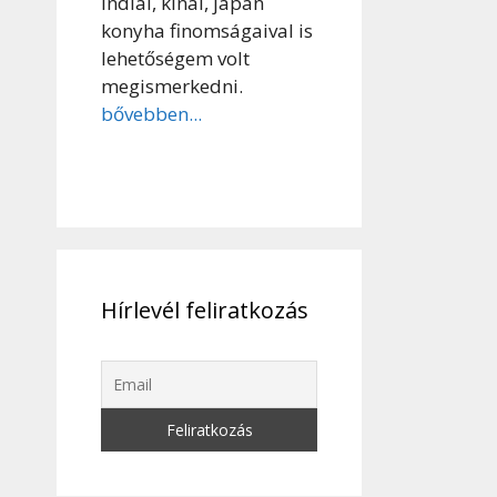
indiai, kínai, japán
konyha finomságaival is
lehetőségem volt
megismerkedni.
bővebben...
Hírlevél feliratkozás