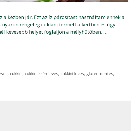
 a kézben jár. Ezt az íz párosítást használtam ennek a
k nyáron rengeteg cukkini termett a kertben és úgy
inél kevesebb helyet foglaljon a mélyhűtőben. …
eves
,
cukkíni
,
cukkini krémleves
,
cukkini leves
,
gluténmentes
,