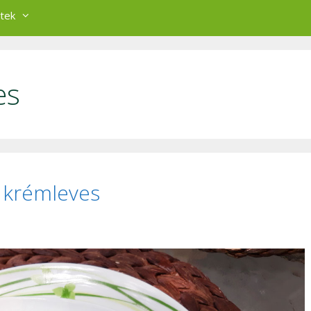
tek
es
i krémleves