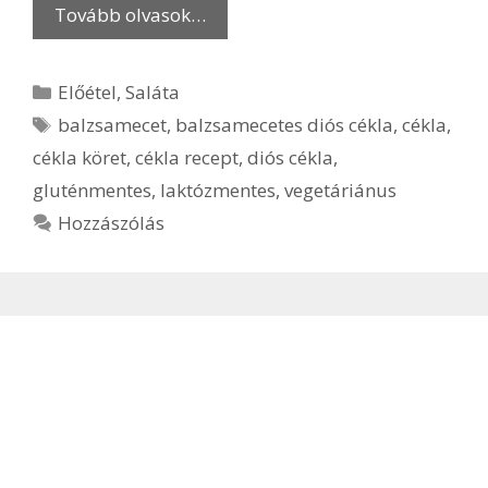
Tovább olvasok…
Kategória
Előétel
,
Saláta
Címkék
balzsamecet
,
balzsamecetes diós cékla
,
cékla
,
cékla köret
,
cékla recept
,
diós cékla
,
gluténmentes
,
laktózmentes
,
vegetáriánus
Hozzászólás