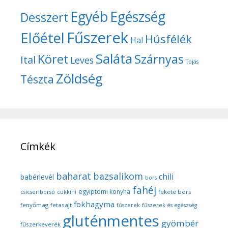
Egyéb
Egészség
Desszert
Fűszerek
Előétel
Húsfélék
Hal
Saláta
Köret
Szárnyas
Ital
Leves
Tojás
Zöldség
Tészta
Címkék
baharat
bazsalikom
chili
babérlevél
bors
fahéj
egyiptomi konyha
fekete bors
csicseriborsó
cukkíni
fokhagyma
fenyőmag
fetasajt
fűszerek
fűszerek és egészség
gluténmentes
gyömbér
fűszerkeverék