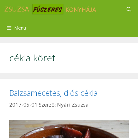
Kilépés
a
tartalomba
Menu
cékla köret
Balzsamecetes, diós cékla
2017-05-01
Szerző:
Nyári Zsuzsa