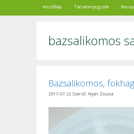
Kezdőlap
Tartalomjegyzék
Recep
bazsalikomos sa
Bazsalikomos, fokhag
2017-07-22
Szerző:
Nyári Zsuzsa