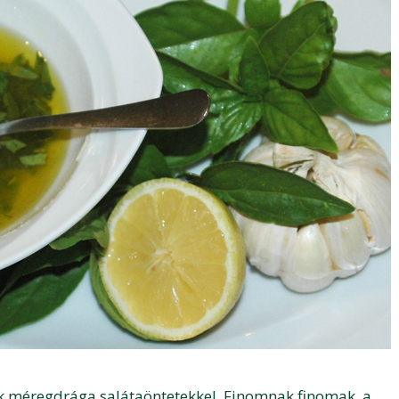
k méregdrága salátaöntetekkel. Finomnak finomak, a