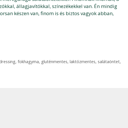
ókkal, állagjavítókkal, színezékekkel van. Én mindig
rsan készen van, finom is és biztos vagyok abban,
dressing
,
fokhagyma
,
gluténmentes
,
laktózmentes
,
salátaöntet
,