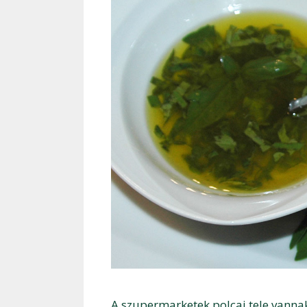
A szupermarketek polcai tele vanna