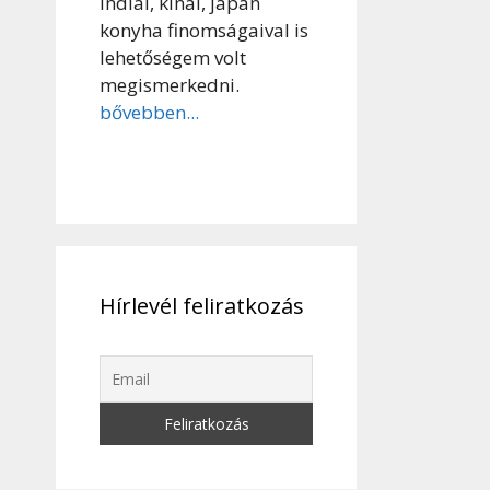
indiai, kínai, japán
konyha finomságaival is
lehetőségem volt
megismerkedni.
bővebben...
Hírlevél feliratkozás