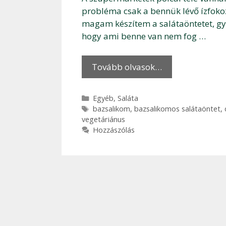
probléma csak a bennük lévő ízfokoz
magam készítem a salátaöntetet, gyo
hogy ami benne van nem fog …
Tovább olvasok…
Kategória
Egyéb
,
Saláta
Címkék
bazsalikom
,
bazsalikomos salátaöntet
,
vegetáriánus
Hozzászólás