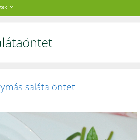
tek
látaöntet
ymás saláta öntet