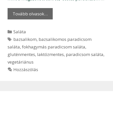
Tovább olvasok…
Kategória
Saláta
Címkék
bazsalikom
,
bazsalikomos paradicsom
saláta
,
fokhagymás paradicsom saláta
,
gluténmentes
,
laktózmentes
,
paradicsom saláta
,
vegetáriánus
Hozzászólás