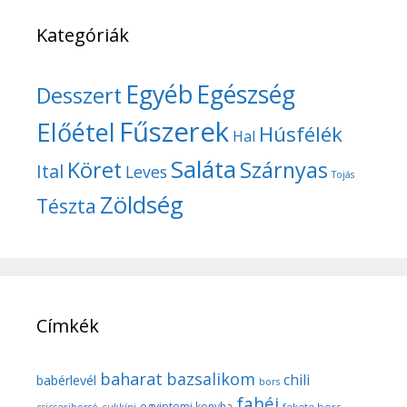
Kategóriák
Egyéb
Egészség
Desszert
Fűszerek
Előétel
Húsfélék
Hal
Saláta
Köret
Szárnyas
Ital
Leves
Tojás
Zöldség
Tészta
Címkék
baharat
bazsalikom
chili
babérlevél
bors
fahéj
egyiptomi konyha
fekete bors