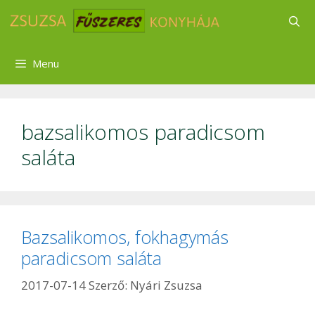
Kilépés
a
tartalomba
Menu
bazsalikomos paradicsom
saláta
Bazsalikomos, fokhagymás
paradicsom saláta
2017-07-14
Szerző:
Nyári Zsuzsa