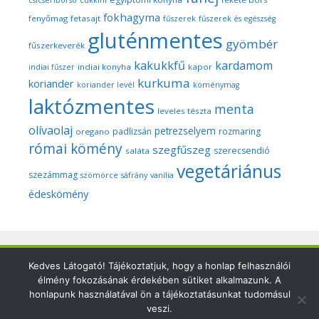
csicseriborsó
cukkíni
fokhagyma
fenyőmag
fetasajt
fűszerek
fűszerek és egészség
gluténmentes
gyömbér
fűszerkeverék
kakukkfű
kardamom
indiai konyha
kapor
indiai fűszer
kurkuma
koriander
koriander levél
köménymag
laktózmentes
menta
leveles tészta
olívaolaj
petrezselyem
padlizsán
rozmaring
oregano
római kömény
szegfűszeg
szerecsendió
saláta
vegetáriánus
szezámmag
szömörce
sáfrány
vanília
édeskömény
Kedves Látogató! Tájékoztatjuk, hogy a honlap felhasználói
Copyright © 2026 Szegedi Fűszeres - Minden fotó és anyag
élmény fokozásának érdekében sütiket alkalmazunk. A
ezen a weboldalon a szerző (Dr. Nyári Zsuzsa) kizárólagos
honlapunk használatával ön a tájékoztatásunkat tudomásul
tulajdonát képezi és a nemzetközi szerzői jogi törvények
veszi.
védik.Felhasználásuk csak a szerző írásbeli engedélyével