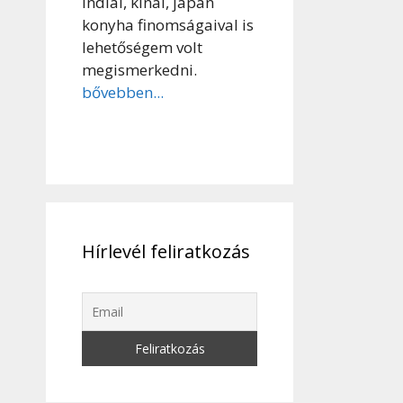
indiai, kínai, japán
konyha finomságaival is
lehetőségem volt
megismerkedni.
bővebben...
Hírlevél feliratkozás