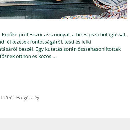
 Emőke professzor asszonnyal, a híres pszichológussal,
i étkezések fontosságáról, testi és lelki
tásáról beszél. Egy kutatás során összehasonlítottak
főznek otthon és közös …
d
,
főzés és egészség