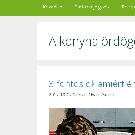
Kezdőlap
Tartalomjegyzék
Recep
A konyha ördög
3 fontos ok amiért é
2017-10-02
Szerző:
Nyári Zsuzsa