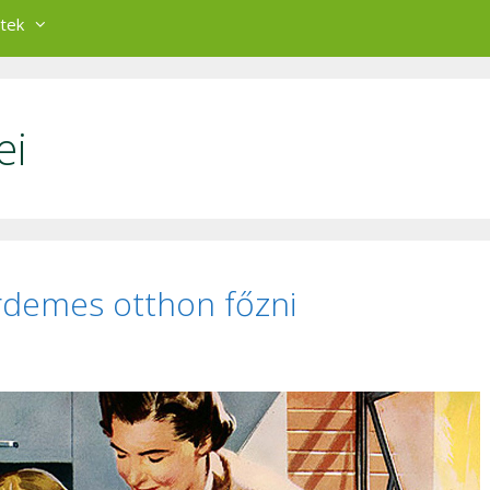
tek
ei
rdemes otthon főzni