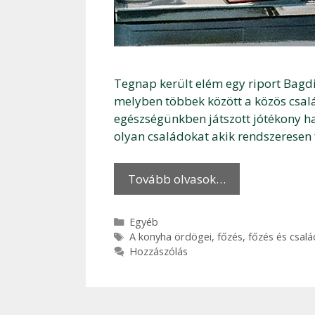
Tegnap került elém egy riport Bagdi
melyben többek között a közös család
egészségünkben játszott jótékony ha
olyan családokat akik rendszeresen 
Tovább olvasok…
Kategória
Egyéb
Címkék
A konyha ördögei
,
főzés
,
főzés és csalá
Hozzászólás