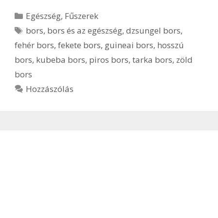
Kategória
Egészség
,
Fűszerek
Címkék
bors
,
bors és az egészség
,
dzsungel bors
,
fehér bors
,
fekete bors
,
guineai bors
,
hosszú
bors
,
kubeba bors
,
piros bors
,
tarka bors
,
zöld
bors
Hozzászólás