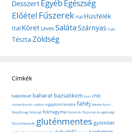
Egyéb
Egészség
Desszert
Fűszerek
Előétel
Húsfélék
Hal
Saláta
Köret
Szárnyas
Ital
Leves
Tojás
Zöldség
Tészta
Címkék
baharat
bazsalikom
chili
babérlevél
bors
fahéj
egyiptomi konyha
fekete bors
csicseriborsó
cukkíni
fokhagyma
fenyőmag
fetasajt
fűszerek
fűszerek és egészség
gluténmentes
gyömbér
fűszerkeverék
kakukkfű
kardamom