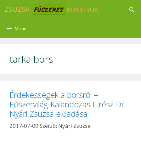
Kilépés
a
tartalomba
Menu
tarka bors
Érdekességek a borsról –
Fűszervilág Kalandozás I. rész Dr.
Nyári Zsuzsa előadása
2017-07-09
Szerző:
Nyári Zsuzsa