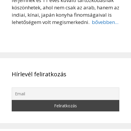
férjemnek és 11 éves kuvaiti tartózkodásnak
köszönhetek, ahol nem csak az arab, hanem az
indiai, kínai, japán konyha finomságaival is
lehetőségem volt megismerkedni.
bővebben...
Hírlevél feliratkozás