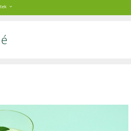
tek
dé