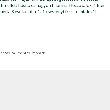
 Emellett hűsítő és nagyon finom is. Hozzávalók: 1 liter
limetta 3 evőkanál méz 1 csészényi friss mentalevél
entás ital
,
mentás limonádé