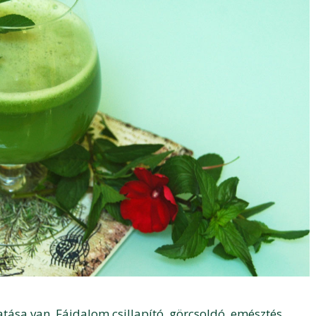
ása van. Fájdalom csillapító, görcsoldó, emésztés