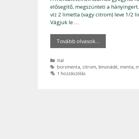
elősegítő, megszünteti a hányingert.
víz 2 limetta (vagy citrom) leve 1/2 
Vágjuk le …
Tovább olvasok…
Kategória
Ital
Címkék
borsmenta
,
citrom
,
limonádé
,
menta
,
m
1 hozzászólás