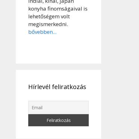
indiai, kínai, japán
konyha finomságaival is
lehetőségem volt
megismerkedni.
bővebben...
Hírlevél feliratkozás