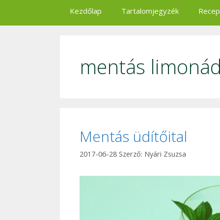
Kezdőlap
Tartalomjegyzék
Recep
mentás limoná
Mentás üdítőital
2017-06-28
Szerző:
Nyári Zsuzsa