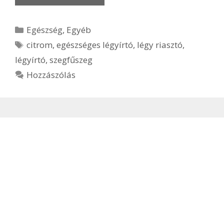
Kategória
Egészség
,
Egyéb
Címkék
citrom
,
egészséges légyírtó
,
légy riasztó
,
légyírtó
,
szegfűszeg
Hozzászólás