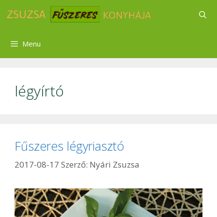
Kilépés
a
tartalomba
Menu
légyírtó
Fűszeres légyriasztó
2017-08-17
Szerző:
Nyári Zsuzsa