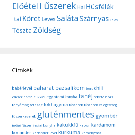
Fűszerek
Előétel
Húsfélék
Hal
Saláta
Köret
Szárnyas
Ital
Leves
Tojás
Zöldség
Tészta
Címkék
baharat
bazsalikom
chili
babérlevél
bors
fahéj
egyiptomi konyha
fekete bors
csicseriborsó
cukkíni
fokhagyma
fenyőmag
fetasajt
fűszerek
fűszerek és egészség
gluténmentes
gyömbér
fűszerkeverék
kakukkfű
kardamom
indiai konyha
kapor
indiai fűszer
kurkuma
koriander
koriander levél
köménymag