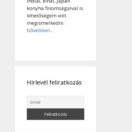
indiai, kínai, japán
konyha finomságaival is
lehetőségem volt
megismerkedni.
bővebben...
Hírlevél feliratkozás