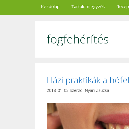
Kezdőlap
Tartalomjegyzék
Recep
fogfehérítés
Házi praktikák a hóf
2018-01-03
Szerző:
Nyári Zsuzsa