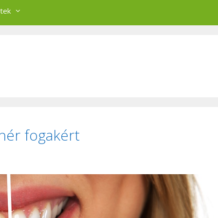
tek
ehér fogakért