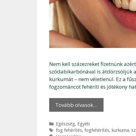
Nem kell százezreket fizetnünk azér
szódabikarbónával is átdörzsöljük a
kurkumát – nem véletlenül. Ez a fűs
fogzománcot fehéríti és jótékony ha
Tovább olvasok…
Kategória
Egészség
,
Egyéb
Címkék
fog fehérítés
,
fogfehérítés
,
kurkuma
,
sz