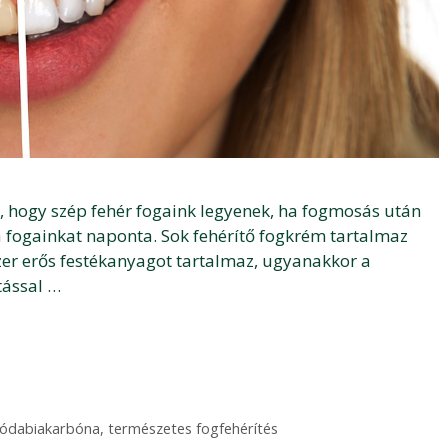
t, hogy szép fehér fogaink legyenek, ha fogmosás után
 fogainkat naponta. Sok fehérítő fogkrém tartalmaz
zer erős festékanyagot tartalmaz, ugyanakkor a
tással …
ódabiakarbóna
,
természetes fogfehérítés