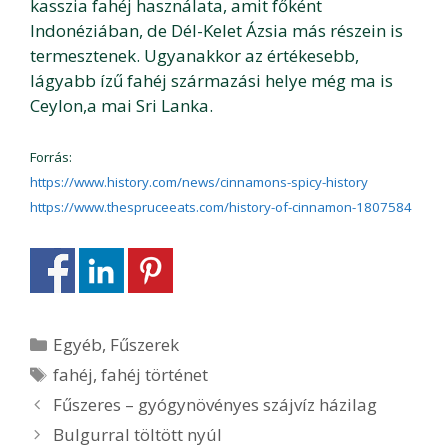
kasszia fahéj használata, amit főként
Indonéziában, de Dél-Kelet Ázsia más részein is
termesztenek. Ugyanakkor az értékesebb,
lágyabb ízű fahéj származási helye még ma is
Ceylon,a mai Sri Lanka.
Forrás:
https://www.history.com/news/cinnamons-spicy-history
https://www.thespruceeats.com/history-of-cinnamon-1807584
Kategória
Egyéb
,
Fűszerek
Címkék
fahéj
,
fahéj történet
Bejegyzés
Fűszeres – gyógynövényes szájvíz házilag
navigáció
Bulgurral töltött nyúl