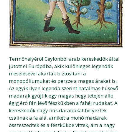
Termőhelyéről Ceylonból arab kereskedők által
jutott el Európába, akik különleges legendák
mesélésével akarták biztosítani a
monopóliumukat és persze a magas árakat is.
Az egyik ilyen legenda szerint hatalmas húsevő
madarak gyűjtik egy magas hegy tetején álló,
égig érő fán lévő fészkükben a fahéj rudakat. A
kereskedők nagy hús darabokat helyeztek
csalinak a fa alá, amiket a mohó madarak
összeszedtek és a fészkükbe vittek, ám a nagy