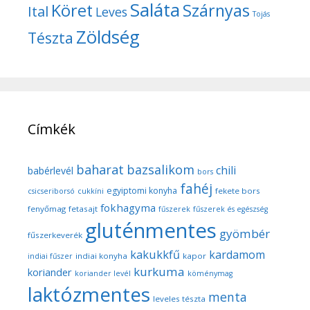
Saláta
Köret
Szárnyas
Ital
Leves
Tojás
Zöldség
Tészta
Címkék
baharat
bazsalikom
chili
babérlevél
bors
fahéj
egyiptomi konyha
fekete bors
csicseriborsó
cukkíni
fokhagyma
fenyőmag
fetasajt
fűszerek
fűszerek és egészség
gluténmentes
gyömbér
fűszerkeverék
kakukkfű
kardamom
indiai konyha
kapor
indiai fűszer
kurkuma
koriander
koriander levél
köménymag
laktózmentes
menta
leveles tészta