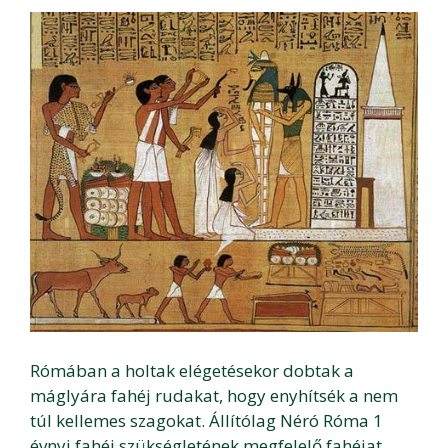
Rómában a holtak elégetésekor dobtak a
máglyára fahéj rudakat, hogy enyhítsék a nem
túl kellemes szagokat. Állítólag Néró Róma 1
évnyi fahéj szükségletének megfelelő fahéjat