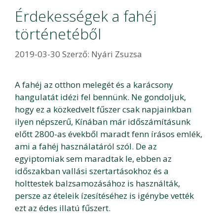
Érdekességek a fahéj
történetéből
2019-03-30
Szerző:
Nyári Zsuzsa
A fahéj az otthon melegét és a karácsony
hangulatát idézi fel bennünk. Ne gondoljuk,
hogy ez a közkedvelt fűszer csak napjainkban
ilyen népszerű, Kínában már időszámításunk
előtt 2800-as évekből maradt fenn írásos emlék,
ami a fahéj használatáról szól. De az
egyiptomiak sem maradtak le, ebben az
időszakban vallási szertartásokhoz és a
holttestek balzsamozásához is használták,
persze az ételeik ízesítéséhez is igénybe vették
ezt az édes illatú fűszert.