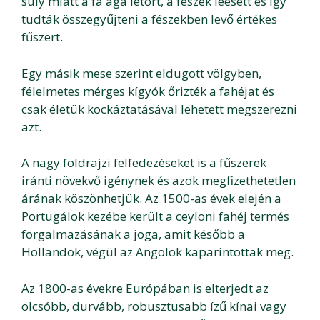
súly miatt a fa ága letört, a fészek leesett és így
tudták összegyűjteni a fészekben levő értékes
fűszert.
Egy másik mese szerint eldugott völgyben,
félelmetes mérges kígyók őrizték a fahéjat és
csak életük kockáztatásával lehetett megszerezni
azt.
A nagy földrajzi felfedezéseket is a fűszerek
iránti növekvő igénynek és azok megfizethetetlen
árának köszönhetjük. Az 1500-as évek elején a
Portugálok kezébe került a ceyloni fahéj termés
forgalmazásának a joga, amit később a
Hollandok, végül az Angolok kaparintottak meg.
Az 1800-as évekre Európában is elterjedt az
olcsóbb, durvább, robusztusabb ízű kínai vagy