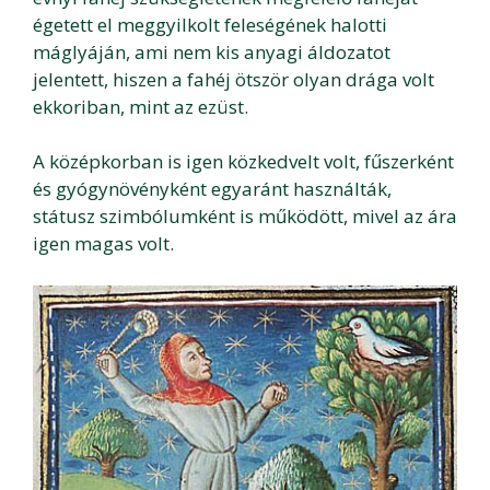
égetett el meggyilkolt feleségének halotti
máglyáján, ami nem kis anyagi áldozatot
jelentett, hiszen a fahéj ötször olyan drága volt
ekkoriban, mint az ezüst.
A középkorban is igen közkedvelt volt, fűszerként
és gyógynövényként egyaránt használták,
státusz szimbólumként is működött, mivel az ára
igen magas volt.