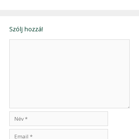
Szólj hozzá!
Hozzászólás
Név
Email