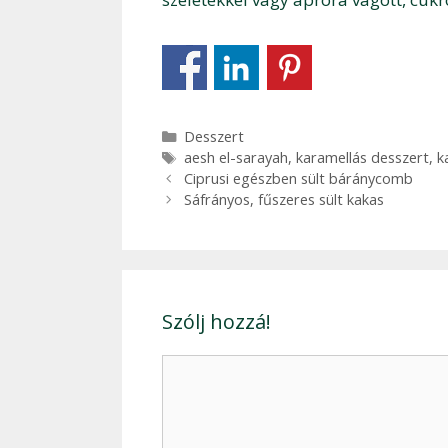
Kategória
Desszert
Címkék
aesh el-sarayah
,
karamellás desszert
,
k
Bejegyzés
Ciprusi egészben sült báránycomb
navigáció
Sáfrányos, fűszeres sült kakas
Szólj hozzá!
Hozzászólás