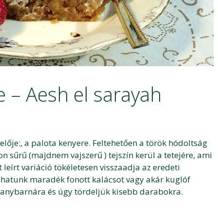
e – Aesh el sarayah
ője:, a palota kenyere. Feltehetően a török hódoltság
n sűrű (majdnem vajszerű ) tejszín kerül a tetejére, ami
leírt variáció tökéletesen visszaadja az eredeti
nálhatunk maradék fonott kalácsot vagy akár kuglóf
 aranybarnára és úgy tördeljük kisebb darabokra.