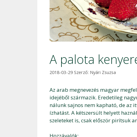
A palota kenyer
2018-03-29
Szerző:
Nyári Zsuzsa
Az arab megnevezés magyar megfelel
idejéből származik. Eredetileg nagyo
nálunk sajnos nem kapható, de az itt 
ízhatást. A kétszersült helyett haz
szeleteket is, csak először pirítsuk
Hozzávalók: