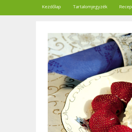
Kezdőlap
Tartalomjegyzék
Recep