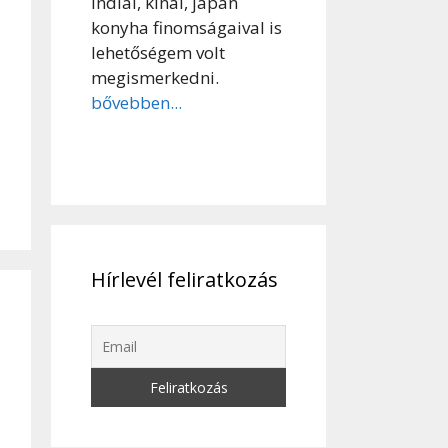
indiai, kínai, japán
konyha finomságaival is
lehetőségem volt
megismerkedni.
bővebben...
Hírlevél feliratkozás