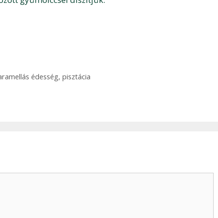
aramellás édesség
,
pisztácia