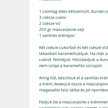
1 csomag édes kétszersült, durván ö
3 csésze cukor
2 csésze víz
250 gr mascarpone sajt
1 vaníliás krémpor
Két csésze cukorból és két csésze v
lábasban karamellizáljuk. Ha már ar
cukrot feloldjuk. Hozzáadjuk a durv
nem szívja a karamellás szirupot.
Amíg hűl, készítsük el a vaníliás kr
a krém, keverjük össze a mascarpone
magasabb falú tálba és jól nyomkod
Fedjük be a mascarpone-s krémmel. 
szeletekkel vagy apróra vágott, cukr