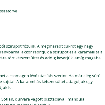
sszetörve
ízből szirupot főzünk. A megmaradt cukrot egy nagy
anybarna, akkor ráöntjük a szirupot és a karamellizált
ára tört kétszersültet és addig keverjük, amíg magába
émet a csomagon lévő utasítás szerint. Ha már elég sűrű
 sajttal. A karamellás kétszersültet adagoljuk egy
juk le.
Sótlan, durvára vágott pisztáciával, mandula
ozott gyümölccsel díszítjük.