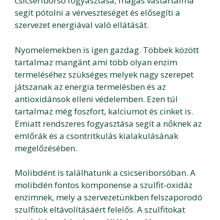
csicseriborsó fogyasztása, magas vastartalma
segít pótolni a vérveszteséget és elősegíti a
szervezet energiával való ellátását.
Nyomelemekben is igen gazdag. Többek között
tartalmaz mangánt ami több olyan enzim
termeléséhez szükséges melyek nagy szerepet
játszanak az energia termelésben és az
antioxidánsok elleni védelemben. Ezen túl
tartalmaz még foszfort, kalciumot és cinket is.
Emiatt rendszeres fogyasztása segít a nőknek az
emlőrák és a csontritkulás kialakulásának
megelőzésében.
Molibdént is találhatunk a csicseriborsóban. A
molibdén fontos komponense a szulfit-oxidáz
enzimnek, mely a szervezetünkben felszaporodó
szulfitok eltávolításáért felelős. A szulfitokat