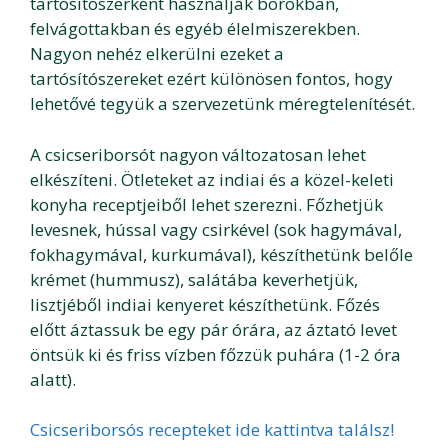
tartósítószerként használják borokban,
felvágottakban és egyéb élelmiszerekben.
Nagyon nehéz elkerülni ezeket a
tartósítószereket ezért különösen fontos, hogy
lehetővé tegyük a szervezetünk méregtelenítését.
A csicseriborsót nagyon változatosan lehet
elkészíteni. Ötleteket az indiai és a közel-keleti
konyha receptjeiből lehet szerezni. Főzhetjük
levesnek, hússal vagy csirkével (sok hagymával,
fokhagymával, kurkumával), készíthetünk belőle
krémet (hummusz), salátába keverhetjük,
lisztjéből indiai kenyeret készíthetünk. Főzés
előtt áztassuk be egy pár órára, az áztató levet
öntsük ki és friss vízben főzzük puhára (1-2 óra
alatt).
Csicseriborsós recepteket ide kattintva találsz!