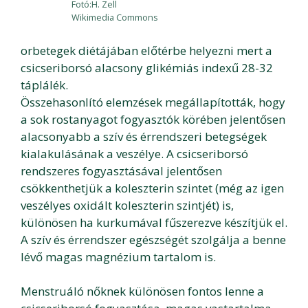
Fotó:H. Zell
Wikimedia Commons
orbetegek diétájában előtérbe helyezni mert a
csicseriborsó alacsony glikémiás indexű 28-32
táplálék.
Összehasonlító elemzések megállapították, hogy
a sok rostanyagot fogyasztók körében jelentősen
alacsonyabb a szív és érrendszeri betegségek
kialakulásának a veszélye. A csicseriborsó
rendszeres fogyasztásával jelentősen
csökkenthetjük a koleszterin szintet (még az igen
veszélyes oxidált koleszterin szintjét) is,
különösen ha kurkumával fűszerezve készítjük el.
A szív és érrendszer egészségét szolgálja a benne
lévő magas magnézium tartalom is.
Menstruáló nőknek különösen fontos lenne a