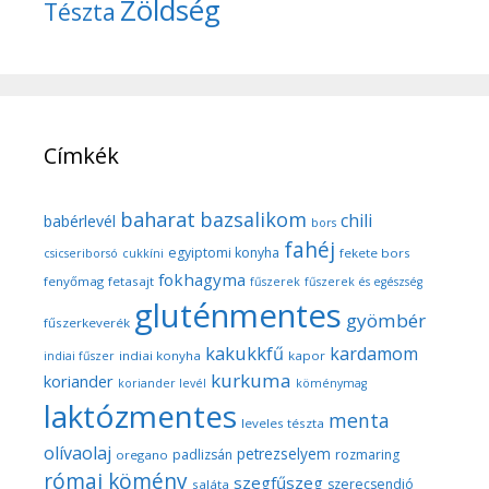
Zöldség
Tészta
Címkék
baharat
bazsalikom
chili
babérlevél
bors
fahéj
egyiptomi konyha
fekete bors
csicseriborsó
cukkíni
fokhagyma
fenyőmag
fetasajt
fűszerek
fűszerek és egészség
gluténmentes
gyömbér
fűszerkeverék
kakukkfű
kardamom
indiai konyha
kapor
indiai fűszer
kurkuma
koriander
koriander levél
köménymag
laktózmentes
menta
leveles tészta
olívaolaj
petrezselyem
padlizsán
rozmaring
oregano
római kömény
szegfűszeg
szerecsendió
saláta