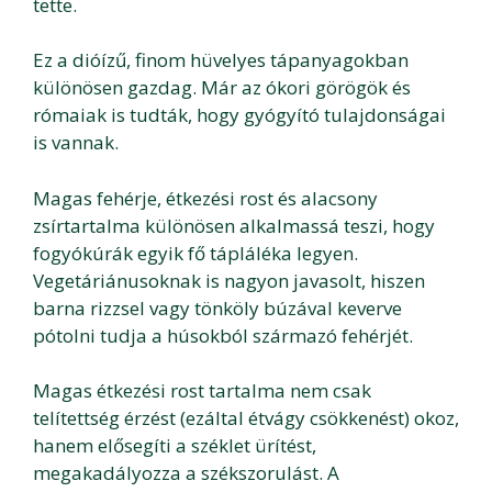
tette.
Ez a dióízű, finom hüvelyes tápanyagokban
különösen gazdag. Már az ókori görögök és
rómaiak is tudták, hogy gyógyító tulajdonságai
is vannak.
Magas fehérje, étkezési rost és alacsony
zsírtartalma különösen alkalmassá teszi, hogy
fogyókúrák egyik fő tápláléka legyen.
Vegetáriánusoknak is nagyon javasolt, hiszen
barna rizzsel vagy tönköly búzával keverve
pótolni tudja a húsokból származó fehérjét.
Magas étkezési rost tartalma nem csak
telítettség érzést (ezáltal étvágy csökkenést) okoz,
hanem elősegíti a széklet ürítést,
megakadályozza a székszorulást. A