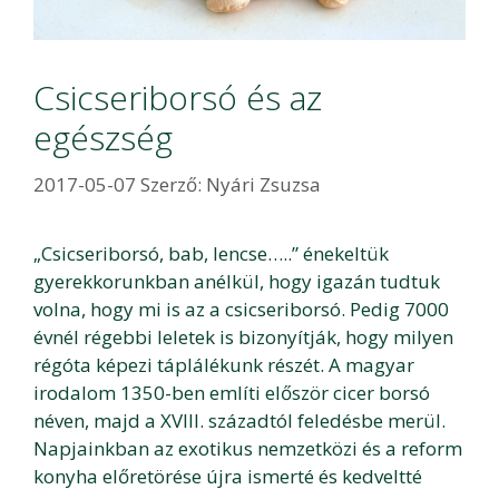
Csicseriborsó és az
egészség
2017-05-07
Szerző:
Nyári Zsuzsa
„Csicseriborsó, bab, lencse…..” énekeltük
gyerekkorunkban anélkül, hogy igazán tudtuk
volna, hogy mi is az a csicseriborsó. Pedig 7000
évnél régebbi leletek is bizonyítják, hogy milyen
régóta képezi táplálékunk részét. A magyar
irodalom 1350-ben említi először cicer borsó
néven, majd a XVIII. századtól feledésbe merül.
Napjainkban az exotikus nemzetközi és a reform
konyha előretörése újra ismerté és kedveltté