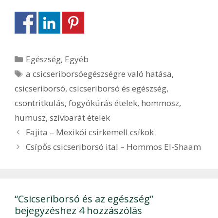
Kategória
Egészség
,
Egyéb
Címkék
a csicseriborsóegészségre való hatása
,
csicseriborsó
,
csicseriborsó és egészség
,
csontritkulás
,
fogyókúrás ételek
,
hommosz
,
humusz
,
szívbarát ételek
Bejegyzés
Fajita – Mexikói csirkemell csíkok
navigáció
Csípős csicseriborsó ital – Hommos El-Shaam
“Csicseriborsó és az egészség”
bejegyzéshez 4 hozzászólás