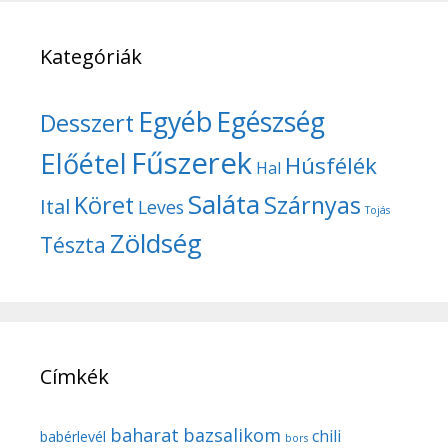
Kategóriák
Egyéb
Egészség
Desszert
Fűszerek
Előétel
Húsfélék
Hal
Saláta
Köret
Szárnyas
Ital
Leves
Tojás
Zöldség
Tészta
Címkék
baharat
bazsalikom
chili
babérlevél
bors