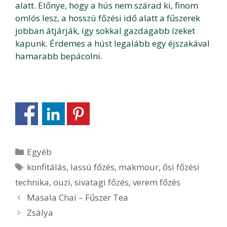
alatt. Előnye, hogy a hús nem szárad ki, finom
omlós lesz, a hosszú főzési idő alatt a fűszerek
jobban átjárják, így sokkal gazdagabb ízeket
kapunk. Érdemes a húst legalább egy éjszakával
hamarabb bepácolni.
Kategória
Egyéb
Címkék
konfitálás
,
lassú főzés
,
makmour
,
ősi főzési
technika
,
ouzi
,
sivatagi főzés
,
verem főzés
Bejegyzés
Masala Chai – Fűszer Tea
navigáció
Zsálya