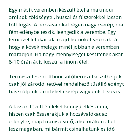
Egy másik veremben készült étel a makmour
ami sok zöldséggel, hússal és fűszerekkel lassan
főtt fogás. A hozzávalókat régen nagy cserép, ma
fém edénybe teszik, leengedik a verembe. Egy
lemezzel letakarják, majd homokot szórnak rá,
hogy a kövek melege minél jobban a veremben
maradjon. Ha nagy mennyiséget készítenek akár
8-10 órán át is készül a finom étel.
Természetesen otthoni sütőben is elkészíthetjük,
csak jól záródó, tetővel rendelkező tűzálló edényt
használjunk, ami lehet cserép vagy öntött vas is.
A lassan főzött ételeket könnyű elkészíteni,
hiszen csak összerakjuk a hozzávalókat az
edénybe, majd irány a sütő, ahol órákon át el
lesz magában, mi bármit csinálhatunk ez idő