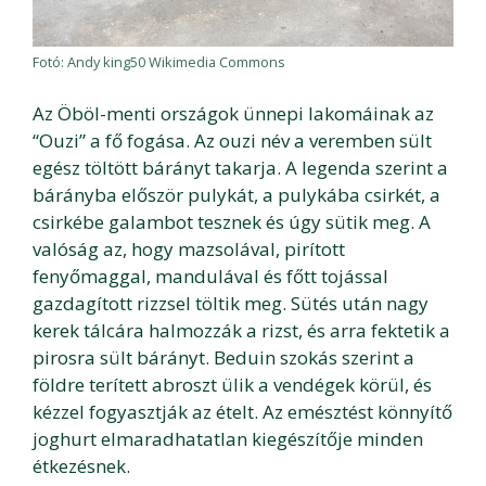
Fotó: Andy king50 Wikimedia Commons
Az Öböl-menti országok ünnepi lakomáinak az
“Ouzi” a fő fogása. Az ouzi név a veremben sült
egész töltött bárányt takarja. A legenda szerint a
bárányba először pulykát, a pulykába csirkét, a
csirkébe galambot tesznek és úgy sütik meg. A
valóság az, hogy mazsolával, pirított
fenyőmaggal, mandulával és főtt tojással
gazdagított rizzsel töltik meg. Sütés után nagy
kerek tálcára halmozzák a rizst, és arra fektetik a
pirosra sült bárányt. Beduin szokás szerint a
földre terített abroszt ülik a vendégek körül, és
kézzel fogyasztják az ételt. Az emésztést könnyítő
joghurt elmaradhatatlan kiegészítője minden
étkezésnek.