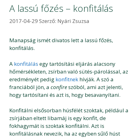
A lassú főzés – konfitálás
2017-04-29
Szerző:
Nyári Zsuzsa
Manapság ismét divatos lett a lassú főzés,
konfitálás.
A
konfitálás
egy tartósítási eljárás alacsony
hőmérsékleten, zsírban való sütés-párolással, az
eredményét pedig
konfitnek
hívják. A szó a
franciából jön, a
confire
szóból, ami azt jelenti,
hogy tartósítani és azt is, hogy besavanyítani.
Konfitálni elsősorban húsfélét szoktak, például a
zsírjában eltett libamáj is egy konfit, de
fokhagymát is szoktak konfitálni. Azt is
konfitálásnak nevezik, ha az egyben sűlő húst