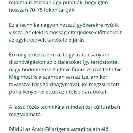
minimális zsírban úgy puhítják, hogy igen
hosszan 70-78 fokon tartják.
Ez a technika nagyon hosszú gyökerekre nyúlik
vissza. Az elektromosság elterjedése előtt ez volt
az egyik kedvelt tartósító eljárás.
Én még emlékszem rá, hogy az édesanyám
disznóvágáskor az oldalasokat így tartósította,
nagy bödönben volt eltéve finom zsírral feltöltve.
Még most is a számban van az íze, amikor
tavasszal friss zöldhagymával, jól megzsírozott
puha kenyérrel ettük az utolsó darabokat.
A lassú főzés technikája minden ősi kúltúrában
megtalálható.
Példúl az Arab-Félsziget sivatagi tájain élő