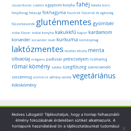
fahéj
egyiptomi konyha
fekete bors
csicseriborsó
cukkíni
fokhagyma
fenyőmag
fetasajt
fűszerek
fűszerek és egészség
gluténmentes
gyömbér
fűszerkeverék
kakukkfű
kardamom
indiai konyha
kapor
indiai fűszer
kurkuma
koriander
koriander levél
köménymag
laktózmentes
menta
leveles tészta
olívaolaj
petrezselyem
padlizsán
rozmaring
oregano
római kömény
szegfűszeg
szerecsendió
saláta
vegetáriánus
szezámmag
szömörce
sáfrány
vanília
édeskömény
Copyright © 2026 Szegedi Fűszeres - Minden fotó és anyag
Kedves Látogató! Tájékoztatjuk, hogy a honlap felhasználói
élmény fokozásának érdekében sütiket alkalmazunk. A
ezen a weboldalon a szerző (Dr. Nyári Zsuzsa) kizárólagos
honlapunk használatával ön a tájékoztatásunkat tudomásul
tulajdonát képezi és a nemzetközi szerzői jogi törvények