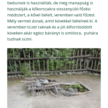
beduinok is használták, de még manapság is
használják a kőkorszakra visszanyúló főzési
módszert, a kővel bélelt, veremben való főzést.
Mély vermet ásnak, amit kövekkel bélelnek ki. A
veremben tüzet raknak és a jól átforrósódott
köveken akár egész bárányt is omlósra, puhára
tudnak sütni.